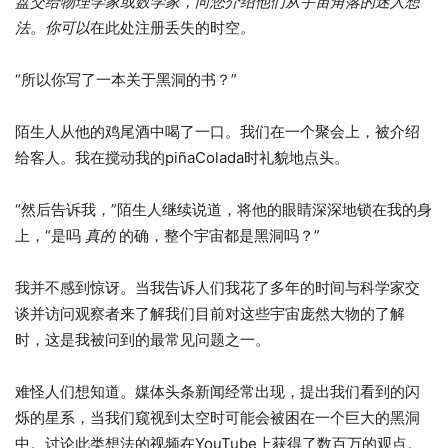
盘交给物理学家或数学家，向您介绍他们从宇宙角落的迷人想
法。你可以
在此处注册丢失的时空
。
“所以你写了一本关于黑洞的书？”
陌生人从他的鸡尾酒中喝了一口。我们在一个聚会上，被介绍
给客人。我在搅动我的piñaColada时礼貌地点头。
“然后告诉我，”陌生人继续说道，将他的眼睛深深地锁在我的身
上，“是吗
真的
的确，整个宇宙都是黑洞吗？”
我并不感到惊讶。当我告诉人们我花了多年的时间与科学家交
谈并访问观察者来了解我们目前对这些宇宙庞然大物的了解
时，这是我被问到的最常见问题之一。
难怪人们想知道。媒体头条新闻经常出现，提出我们看到的闪
烁的星系，当我们窥视到太空时可能会被困在一个巨大的黑洞
中。讨论此类想法的视频在YouTube上获得了数百万的观点。