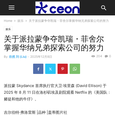
Home
娱乐
关于派拉蒙争夺凯瑞・菲舍尔掌握华纳兄弟探索公司的努力
娱乐
关于派拉蒙争夺凯瑞・菲舍尔
掌握华纳兄弟探索公司的努力
204
0
By
欣然 刘 (Liu)
-
2025年12月8日
派拉蒙 Skydance 首席执行官大卫·埃里森 (David Ellison) 于
2025 年 8 月 11 日在洛杉矶埃及剧院观看 Netflix 的《美国队：
赌徒和他的牛仔》。
吉尔伯特·弗洛雷斯 |品种 |盖蒂图片社