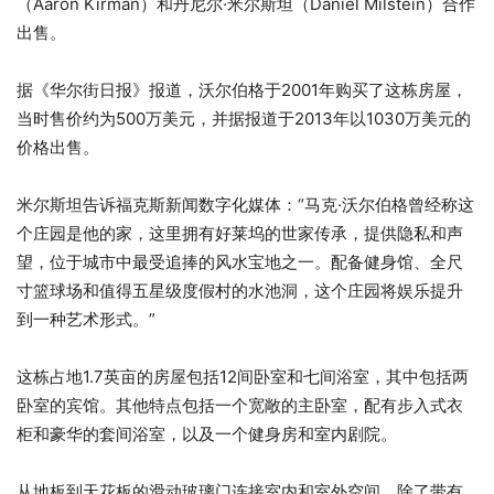
（Aaron Kirman）和丹尼尔·米尔斯坦（Daniel Milstein）合作
出售。
据《华尔街日报》报道，沃尔伯格于2001年购买了这栋房屋，
当时售价约为500万美元，并据报道于2013年以1030万美元的
价格出售。
米尔斯坦告诉福克斯新闻数字化媒体：“马克·沃尔伯格曾经称这
个庄园是他的家，这里拥有好莱坞的世家传承，提供隐私和声
望，位于城市中最受追捧的风水宝地之一。配备健身馆、全尺
寸篮球场和值得五星级度假村的水池洞，这个庄园将娱乐提升
到一种艺术形式。”
这栋占地1.7英亩的房屋包括12间卧室和七间浴室，其中包括两
卧室的宾馆。其他特点包括一个宽敞的主卧室，配有步入式衣
柜和豪华的套间浴室，以及一个健身房和室内剧院。
从地板到天花板的滑动玻璃门连接室内和室外空间。除了带有