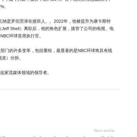
9%。
为卡瓦纳是罗伯茨潜在接班人。。2022年，他被提升为康卡斯特
eff Shell）离职后，他的角色扩展，接管了公司的电视、电
NBC环球首席执行官。
该部门的许多变革，包括重组，最显著的是NBC环球将其有线
频道）分拆。
这家流媒体领域的领导者。
Next article