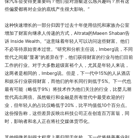
保汽车会变得更重要吗？他们会对游艇这么感兴趣吗？所有这
些偏爱都将对企业的底线产生很大影响。”
这种快速增长的一部分归因于过去十年使用信托和家族办公室
增加了财富向继承人传递的方式，Altrata的Maeen Shaban告
诉 Inside Wealth。”这意味着年轻人可以访问这些财富。他们
不必等待原始资本过世。”研究和分析主任说，Imberg说，不同
世代之间最”显著”的差异在于，他们获得财富的行业与他们目前
工作的行业。对于大多数超级富裕个人，尤其是年轻人来说，
这两者是相同的，Imberg说。但是，下一代中15%的人从酒店
和娱乐行业获得财富，而他们的年长同行则低于5%。下一代也
最有可能（略低于9%）将技术作为他们关注的行业，比婴儿潮
世代高出两倍。虽然银行和金融是所有世代中最受欢迎的行
业，但年轻人的占比仅略低于20%，比平均值低10个百分点。
这份报告称，这些差异反映出科技公司正在创造百万富翁，同
时，影响者和名人正在将社交媒体货币化。
其他细微差别很大程度上要归因于年龄，下一代将慈善事业列