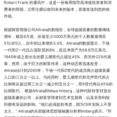
Robert Frank 的通讯中，这是一份每周指导高净值投资者和消
费者的简报。立即注册以收到未来的版本，直接发送到您的收
件箱。
根据财富情报公司Altrata的新报告，全球超级富豪的数量继续
增长，截至6月底，价值至少3000万美元的个人数量激增至
510,810人，自年初以来增长5.4%。Altrata的数据显示，千禧
一代和Z一代仅占该阶层的8%，其总净资产为59.8万亿美元。
1945年或之前出生的婴儿潮世代占据近45%，而另外22%代表
着，然而，由于巨大的财富传承，这种动态将迅速改变，
Altrata估计到2040年，千禧一代和Z世代的成员将占超级富豪
人口的三分之一以上。与此同时，婴儿潮世代和无声世代所占
比例将从超过两三分之一减少到五分之一，而X世代将以45%的
比例取代。 根据Altrata的Maya Imberg，这种代际转变对迎合
超级富豪的公司，从财富管理者到艺术交易商，以及非营利组
织都有深远的影响。”他们必须提前考虑，因为15年实际上不算
太久，” Altrata的头部媒体思想领袖兼分析师Imberg表示。”环