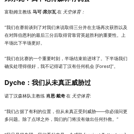
富勒姆主教练
马可·席尔瓦
在
天空体育：
“我们在赛前谈到了对我们来说取得三分并在主场再次获胜以及
在对阵伯恩利的最后三分后取得背靠背英超胜利的重要性。上
半场比下半场更好。
“我们在比赛的一个重要时刻，半场结束前进球了。下半场我们
确实处理得很好，我不记得诺丁汉有任何机会 [Forest]”。
Dyche：我们从未真正威胁过
诺丁汉森林队主教练
肖恩·戴奇
在
天空体育
:
“我们占据了有利的位置，但从未真正受到威胁——你必须问更
多问题。除了点球之外，我们的门将没有做出任何扑救。”