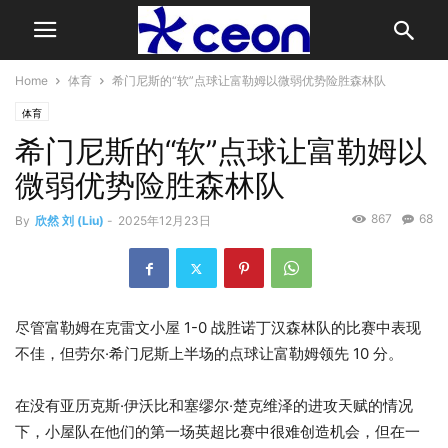
Home
体育
希门尼斯的“软”点球让富勒姆以微弱优势险胜森林队
体育
希门尼斯的“软”点球让富勒姆以
微弱优势险胜森林队
867
68
By
欣然 刘 (Liu)
-
2025年12月23日
尽管富勒姆在克雷文小屋 1-0 战胜诺丁汉森林队的比赛中表现
不佳，但劳尔·希门尼斯上半场的点球让富勒姆领先 10 分。
在没有亚历克斯·伊沃比和塞缪尔·楚克维泽的进攻天赋的情况
下，小屋队在他们的第一场英超比赛中很难创造机会，但在一