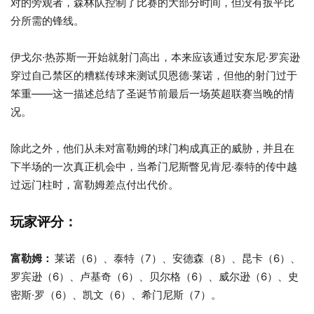
对的旁观者，森林队控制了比赛的大部分时间，但没有扳平比
分所需的锋线。
伊戈尔·热苏斯一开始就射门高出，本来应该通过安东尼·罗宾逊
穿过自己禁区的糟糕传球来测试贝恩德·莱诺，但他的射门过于
笨重——这一描述总结了圣诞节前最后一场英超联赛当晚的情
况。
除此之外，他们从未对富勒姆的球门构成真正的威胁，并且在
下半场的一次真正机会中，当希门尼斯瞥见肯尼·泰特的传中越
过远门柱时，富勒姆差点付出代价。
玩家评分：
富勒姆：
莱诺（6）、泰特（7）、安德森（8）、昆卡（6）、
罗宾逊（6）、卢基奇（6）、贝尔格（6）、威尔逊（6）、史
密斯·罗（6）、凯文（6）、希门尼斯（7）。