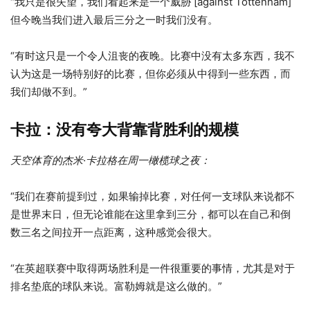
“我只是很失望，我们看起来是一个威胁 [against Tottenham]
但今晚当我们进入最后三分之一时我们没有。
“有时这只是一个令人沮丧的夜晚。比赛中没有太多东西，我不
认为这是一场特别好的比赛，但你必须从中得到一些东西，而
我们却做不到。”
卡拉：没有夸大背靠背胜利的规模
天空体育的杰米·卡拉格在周一橄榄球之夜：
“我们在赛前提到过，如果输掉比赛，对任何一支球队来说都不
是世界末日，但无论谁能在这里拿到三分，都可以在自己和倒
数三名之间拉开一点距离，这种感觉会很大。
“在英超联赛中取得两场胜利是一件很重要的事情，尤其是对于
排名垫底的球队来说。富勒姆就是这么做的。”