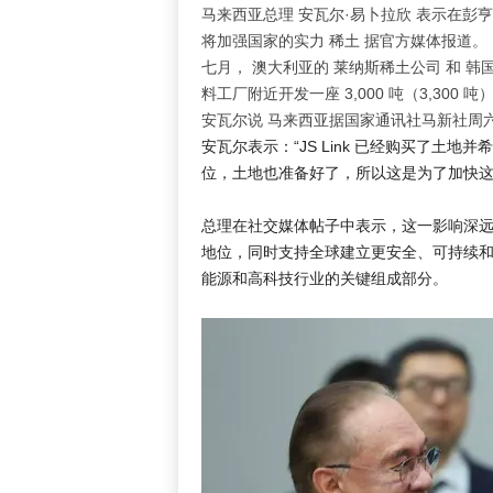
马来西亚总理
安瓦尔·易卜拉欣
表示在彭亨州
将加强国家的实力
稀土
据官方媒体报道。
七月，
澳大利亚
的
莱纳斯稀土公司
和
韩
料工厂附近开发一座 3,000 吨（3,300
安瓦尔说
马来西亚
据国家通讯社马新社周
安瓦尔表示：“JS Link 已经购买了土
位，土地也准备好了，所以这是为了加快这
总理在社交媒体帖子中表示，这一影响深
地位，同时支持全球建立更安全、可持续
能源和高科技行业的关键组成部分。