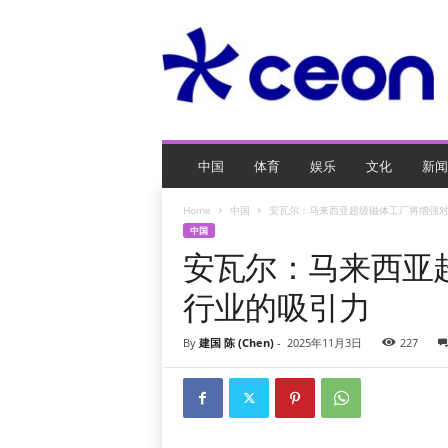
C
E
O
玩
网
页
游
戏
中国
体育
娱乐
文化
新闻
Home
中国
安瓦尔：马来西亚超级磁体工厂将增强
中国
安瓦尔：马来西亚
行业的吸引力
By
建国 陈 (Chen)
-
2025年11月3日
227