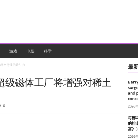
游戏
电影
科学
对稀土行业的吸引力
最
超级磁体工厂将增强对稀土
Barr
surge
and 
conce
0
2026
每部
的排
宫》
2026