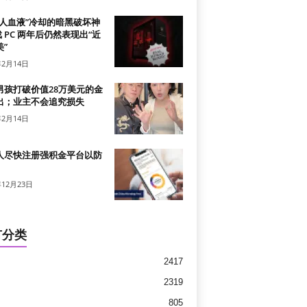
真人血液”冷却的暗黑破坏神
戏 PC 两年后仍然表现出“近
”
年2月14日
男孩打破价值28万美元的金
出；业主不会追究损失
年2月14日
人尽快注册强积金平台以防
年12月23日
有分类
2417
2319
805