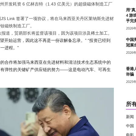
开发耗资 6 亿林吉特（1.43 亿美元）的超级磁体制造工厂
用“
4 游
国
JS Link 签署了一项协议，将在马来西亚关丹区莱纳斯先进材
乎完美
 吨）钕磁铁制造工厂。
2026
六报道，贸易部长将监督该项目，因为该项目涉及稀土加工。
中国
地并希望开始运营，因此这不再是一份谅解备忘录。” “投资已经到
冠展
一进程。”
2026
远的合作将加强马来西亚在先进材料和清洁技术生态系统中的
香港
和有弹性的关键矿产供应链的努力——这是电动汽车、可再生
诈骗
2025
所
新闻
中国
电影