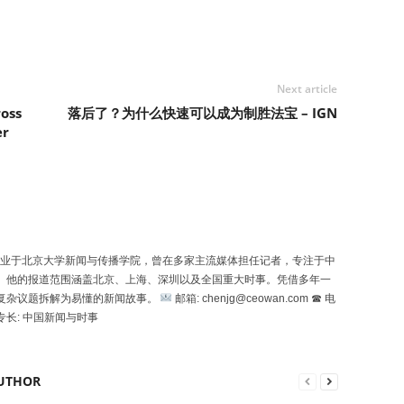
Next article
oss
落后了？为什么快速可以成为制胜法宝 – IGN
er
uó）毕业于北京大学新闻与传播学院，曾在多家主流媒体担任记者，专注于中
。他的报道范围涵盖北京、上海、深圳以及全国重大时事。凭借多年一
复杂议题拆解为易懂的新闻故事。
邮箱: chenjg@ceowan.com ☎ 电
专长: 中国新闻与时事
UTHOR