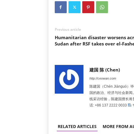
Previous article
Humanitarian disaster worsens acr
Sudan after RSF takes over el-Fash
建国 陈 (Chen)
http://ceowan.com
陈建国（Chén Jiàng
国的政治、经济与社会新闻
线采访经验，陈建国擅长将
话: +86 137 2222 0033
RELATED ARTICLES
MORE FROM A