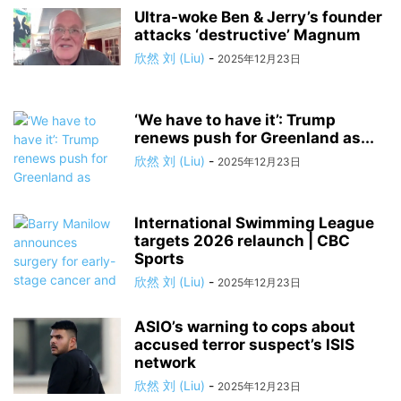
Ultra-woke Ben & Jerry’s founder
attacks ‘destructive’ Magnum
欣然 刘 (Liu)
-
2025年12月23日
‘We have to have it’: Trump
renews push for Greenland as...
欣然 刘 (Liu)
-
2025年12月23日
International Swimming League
targets 2026 relaunch | CBC
Sports
欣然 刘 (Liu)
-
2025年12月23日
ASIO’s warning to cops about
accused terror suspect’s ISIS
network
欣然 刘 (Liu)
-
2025年12月23日