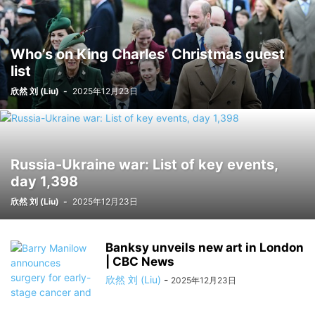
Who’s on King Charles’ Christmas guest
list
欣然 刘 (Liu)
-
2025年12月23日
Russia-Ukraine war: List of key events,
day 1,398
欣然 刘 (Liu)
-
2025年12月23日
Banksy unveils new art in London
| CBC News
欣然 刘 (Liu)
-
2025年12月23日