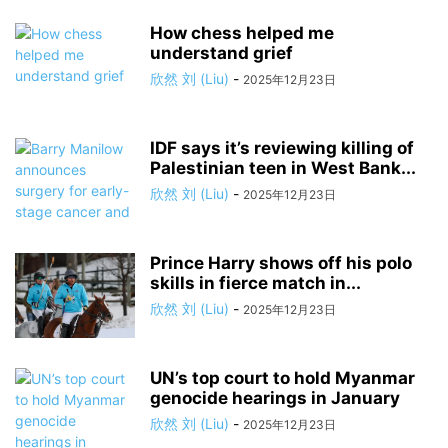
How chess helped me
understand grief
欣然 刘 (Liu)
-
2025年12月23日
IDF says it’s reviewing killing of
Palestinian teen in West Bank...
欣然 刘 (Liu)
-
2025年12月23日
Prince Harry shows off his polo
skills in fierce match in...
欣然 刘 (Liu)
-
2025年12月23日
UN’s top court to hold Myanmar
genocide hearings in January
欣然 刘 (Liu)
-
2025年12月23日