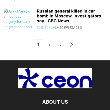
Russian general killed in car
bomb in Moscow, investigators
say | CBC News
欣然 刘 (Liu)
-
2025年12月23日
1
2
3
ABOUT US