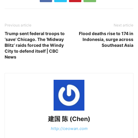
Previous article
Next article
Trump sent federal troops to
Flood deaths rise to 174 in
‘save’ Chicago. The ‘Midway
Indonesia, surge across
Blitz’ raids forced the Windy
Southeast Asia
City to defend itself | CBC
News
建国 陈 (Chen)
http://ceowan.com