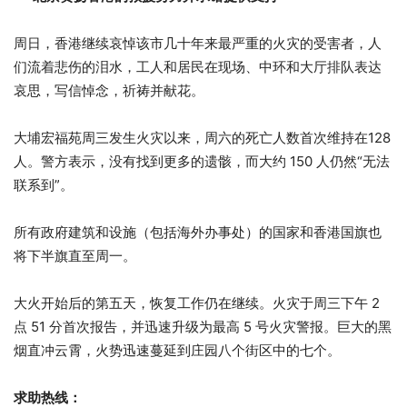
周日，香港继续哀悼该市几十年来最严重的火灾的受害者，人
们流着悲伤的泪水，工人和居民在现场、中环和大厅排队表达
哀思，写信悼念，祈祷并献花。
大埔宏福苑周三发生火灾以来，周六的死亡人数首次维持在128
人。警方表示，没有找到更多的遗骸，而大约 150 人仍然“无法
联系到”。
所有政府建筑和设施（包括海外办事处）的国家和香港国旗也
将下半旗直至周一。
大火开始后的第五天，恢复工作仍在继续。火灾于周三下午 2
点 51 分首次报告，并迅速升级为最高 5 号火灾警报。巨大的黑
烟直冲云霄，火势迅速蔓延到庄园八个街区中的七个。
求助热线：