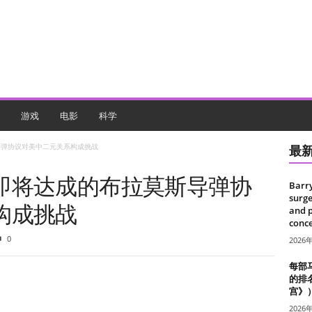
游戏
电影
科学
导弹协议对美中二元关系构成挑战
最
即将达成的布拉莫斯导弹协
Barr
surge
构成挑战
and 
conce
0
2026
每部
的排
宫》
2026