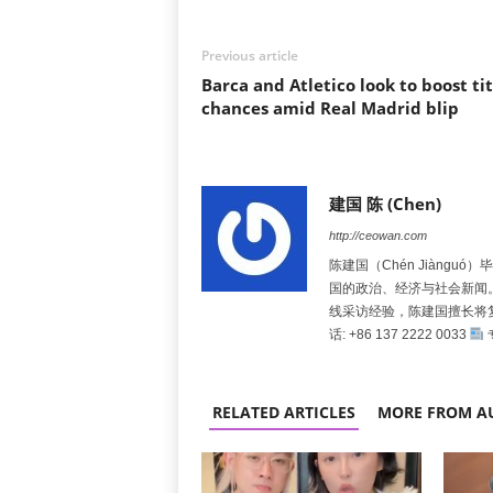
Previous article
Barca and Atletico look to boost tit
chances amid Real Madrid blip
建国 陈 (Chen)
http://ceowan.com
陈建国（Chén Jiàng
国的政治、经济与社会新闻
线采访经验，陈建国擅长将
话: +86 137 2222 0033
RELATED ARTICLES
MORE FROM A