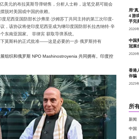
5 亿美元的布拉莫斯导弹销售，分析人士称，这笔交易可能会
用“
以摆脱对美国或中国的依赖。
4 游
印度尼西亚国防部长沙弗里·沙姆苏丁共同主持的第三次印度-
乎完美
议，该协议将使印度尼西亚成为继印度国防部长拉杰纳特·辛
2026
二个东南亚国家。
菲律宾
获取导弹系统。
中国
剩下莫斯科的正式批准——这是必要的一步
俄罗斯
持有
冠展
2026
俄罗斯 NPO Mashinostroyenia 共同拥有。印度控
香港
诈骗
2025
所
新闻
中国
电影