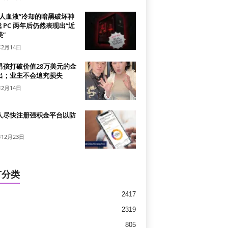
真人血液”冷却的暗黑破坏神
戏 PC 两年后仍然表现出“近
”
年2月14日
男孩打破价值28万美元的金
出；业主不会追究损失
年2月14日
人尽快注册强积金平台以防
年12月23日
有分类
2417
2319
805