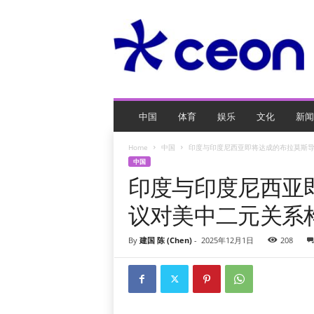
C
E
O
玩
网
页
游
戏
中国
体育
娱乐
文化
新闻
Home
中国
印度与印度尼西亚即将达成的布拉莫斯
中国
印度与印度尼西亚
议对美中二元关系
By
建国 陈 (Chen)
-
2025年12月1日
208