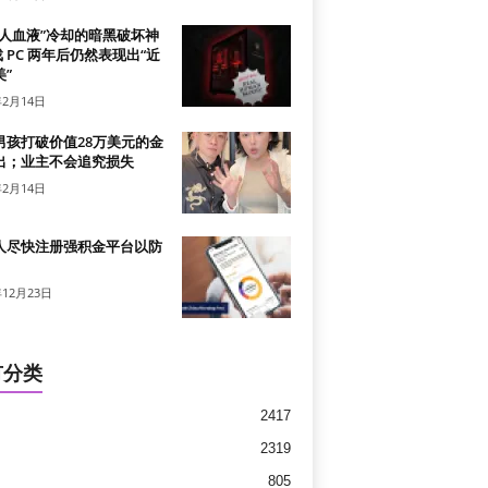
真人血液”冷却的暗黑破坏神
戏 PC 两年后仍然表现出“近
”
年2月14日
男孩打破价值28万美元的金
出；业主不会追究损失
年2月14日
人尽快注册强积金平台以防
年12月23日
有分类
2417
2319
805