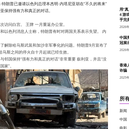
特朗普已邀请以色列总理本杰明·内塔尼亚胡在“不久的将来”
用“
利亚保持强有力和真正的对话。
4 游
乎完美
五次访问白宫。
王牌
一月重返办公室。
2026
国和以色列消息人士称，特朗普有时对两国关系表示失望。
内
中国
冠展
了解除哈马斯武装和加沙非军事化的问题。特朗普9月宣布了
2026
哈马斯之间的停火自十月起就已经生效。
与邻国保持“强有力和真正的对话”非常重要
叙利亚
，并且“没
香港
国家”。
诈骗
2025
所
新闻
中国
电影