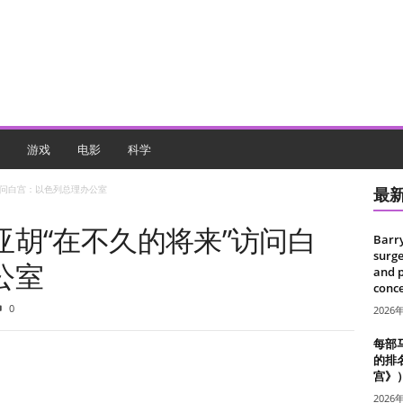
游戏
电影
科学
访问白宫：以色列总理办公室
最
胡“在不久的将来”访问白
Barr
surge
公室
and 
conce
0
2026
每部
的排
宫》
2026