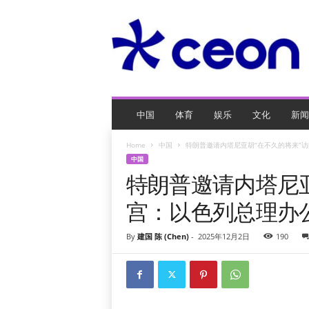
C
E
O
玩
网
页
游
戏
中国
体育
娱乐
文化
新闻
Home
中国
特朗普邀请内塔尼亚胡“在不久的将来”
中国
特朗普邀请内塔尼亚
宫：以色列总理办
By
建国 陈 (Chen)
-
2025年12月2日
190