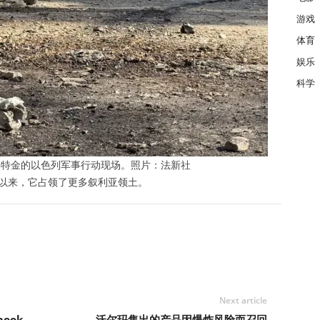
游戏
体育
娱乐
科学
拜特金的以色列军事行动现场。照片：法新社
2月以来，它占领了更多叙利亚领土。
Next article
book
沃尔玛售出的产品因爆炸风险而召回