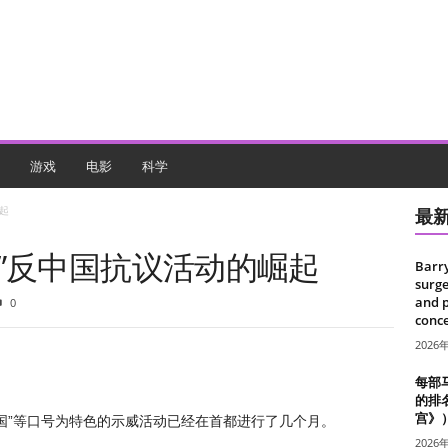
游戏
电影
科学
起
最
”反中国抗议活动的崛起
Barr
surge
and 
0
conce
2026
每部
的排
宫》
中国”等口号为特色的示威活动已经在首都进行了几个月。
2026