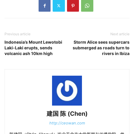
Previous article
Next article
Indonesia’s Mount Lewotobi
Storm Alice sees supercars
Laki-Laki erupts, sends
submerged as roads turn to
volcanic ash 10km high
rivers in Ibiza
建国 陈 (Chen)
http://ceowan.com