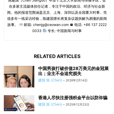
陈建国（Chén Jiànguó）毕业于北京大学新闻与传播学院，曾
在多家主流媒体担任记者，专注于中国的政治、经济与社会新
闻。他的报道范围涵盖北京、上海、深圳以及全国重大时事。凭
借多年一线采访经验，陈建国擅长将复杂议题拆解为易懂的新闻
故事。
邮箱: chenjg@ceowan.com ☎ 电话: +86 137 2222
0033
专长: 中国新闻与时事
RELATED ARTICLES
中国男孩打破价值28万美元的金冠展
出；业主不会追究损失
建国 陈 (Chen)
-
2026年2月14日
香港人尽快注册强积金平台以防诈骗
建国 陈 (Chen)
-
2025年12月23日