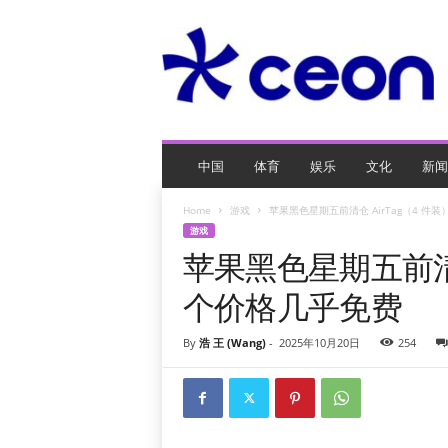
C
E
O
玩
网
页
游
戏
中国
体育
娱乐
文化
新闻
Home
游戏
苹果黑色星期五前清仓 AirTag（4 件
游戏
苹果黑色星期五前清仓
个价格几乎免费
By
浩 王 (Wang)
-
2025年10月20日
254