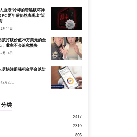
真人血液”冷却的暗黑破坏神
戏 PC 两年后仍然表现出“近
”
年2月14日
男孩打破价值28万美元的金
出；业主不会追究损失
年2月14日
人尽快注册强积金平台以防
年12月23日
有分类
2417
2319
805