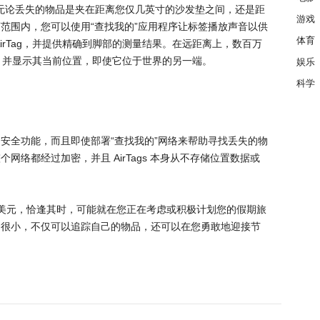
品时，无论丢失的物品是夹在距离您仅几英寸的沙发垫之间，还是距
游戏
范围内，您可以使用“查找我的”应用程序让标签播放声音以供
体育
irTag，并提供精确到脚部的测量结果。在远距离上，数百万
Tag 并显示其当前位置，即使它位于世界的另一端。
娱乐
科学
安全功能，而且即使部署“查找我的”网络来帮助寻找丢失的物
络都经过加密，并且 AirTags 本身从不存储位置数据或
 仅售 65 美元，恰逢其时，可能就在您正在考虑或积极计划您的假期旅
资很小，不仅可以追踪自己的物品，还可以在您勇敢地迎接节