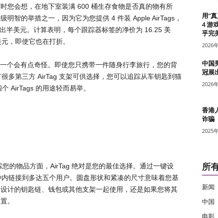
您会想，在地下室装满 600 桶生存食物是否真的物有所
用“
的举措之一，因为它为您提供 4 件装 Apple AirTags，
4 游
高出半美元。计算表明，每个跟踪器标签的净价为 16.25 美
乎完美
5 美元，即使它也在打折。
2026
中国
只购买一个会有点奇怪。即使您只携带一件随身行李旅行，您的背
冠展
有很多第三方 AirTag 支架可供选择，您可以追踪从车钥匙到猫
2026
四个 AirTags 的用途轻而易举。
香港
诈骗
2025
所
么在跟踪您的物品方面，AirTag 绝对是您的最佳选择。通过一键设
几分钟内链接到多达五个用户。圆盘形状和紧凑的尺寸意味着您基
新闻
门设计的钥匙链、钱包或其他支架一起使用，还是如果您将其
放置。
中国
电影