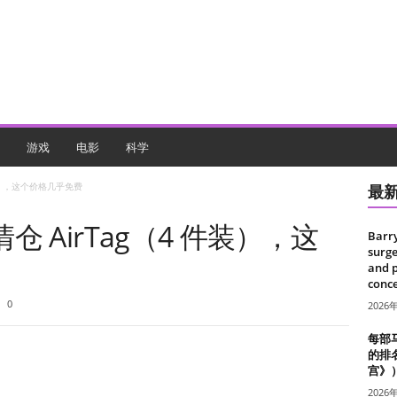
游戏
电影
科学
装），这个价格几乎免费
最
 AirTag（4 件装），这
Barr
surge
and 
conce
0
2026
每部
的排
宫》
2026