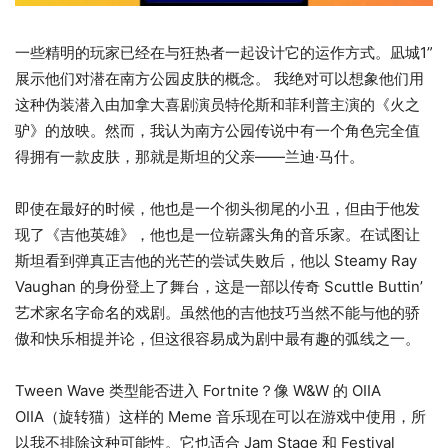
一些精明的玩家已经在与狂热者一起设计它的运作方式。
凪城1”
展示他们对潜在南方公园皮肤的概念。
我绝对可以想象他们用
这种伪装潜入由加拿大喜剧演员特伦斯和菲利普主演的《火之
驴》的放映。然而，我认为南方公园传说中有一个角色完全值
得拥有一款皮肤，那就是斯坦的父亲——兰迪·马什。
即使在最好的时候，他也是一个彻头彻尾的小丑，但由于他发
现了《吉他英雄》，他也是一位崭露头角的音乐家。在试图让
斯坦看到弹真正吉他的光芒的尝试失败后，他以 Steamy Ray
Vaughan 的身份登上了舞台，这是一部以传奇 Scuttle Buttin’
艺术家名字命名的戏剧。虽然他的吉他技巧当然不能与他的骄
傲和快乐相提并论，但这很容易成为剧中最有趣的弧线之一。
Tween Wave 类型能否进入 Fortnite？像 W&W 的 OIIA
OIIA（旋转猫）这样的 Meme 音乐现在可以在游戏中使用，所
以我不排除这种可能性。它也适合 Jam Stage 和 Festival