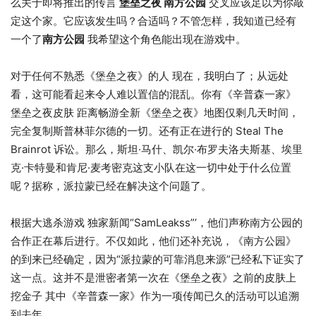
么关于即将推出的传言
堡垒之夜 南方公园
交叉应该足以为你敲
定这个家。它应该发生吗？合适吗？不管怎样，我知道已经有
一个了
南方公园
我希望这个角色能出现在游戏中。
对于任何不熟悉《堡垒之夜》的人 现在，我明白了；从远处
看，这可能看起来令人难以置信的混乱。你有《辛普森一家》
堡垒之夜皮肤 距离畅游全新《堡垒之夜》地图仅剩几天时间，
完全复制斯普林菲尔德的一切。还有正在进行的 Steal The
Brainrot 诉讼。那么，斯坦·马什、凯尔·布罗夫洛夫斯基、埃里
克·卡特曼和肯尼·麦考密克这支小队在这一切中处于什么位置
呢？据称，派拉蒙已经在解决这个问题了。
根据大逃杀游戏 独家新闻“SamLeakss”’，他们声称南方公园的
合作正在幕后进行。不仅如此，他们还补充说，《南方公园》
的到来已​​经确定，因为“派拉蒙的可靠消息来源”已经私下证实了
这一点。这并不是泄密者第一次在《堡垒之夜》之前的皮肤上
挖金子 其中《辛普森一家》作​​为一项传闻已久的活动可以追溯
到去年。