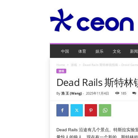
C
E
O
玩
网
页
游
戏
中国
体育
娱乐
文化
新闻
Home
游戏
Dead Rails 斯特林镇指南 – Droid Game
游戏
Dead Rails 斯特林
By
浩 王 (Wang)
-
2025年11月4日
185
Dead Rails 沿途有几个景点。特斯
量惊人的狼人。现在有一个新的。斯特林