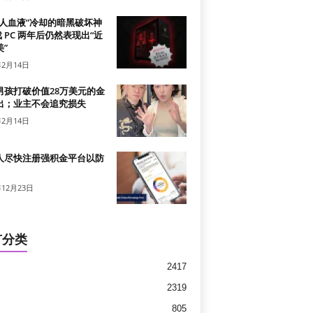
真人血液”冷却的暗黑破坏神
戏 PC 两年后仍然表现出“近
”
年2月14日
男孩打破价值28万美元的金
出；业主不会追究损失
年2月14日
人尽快注册强积金平台以防
年12月23日
有分类
2417
2319
805