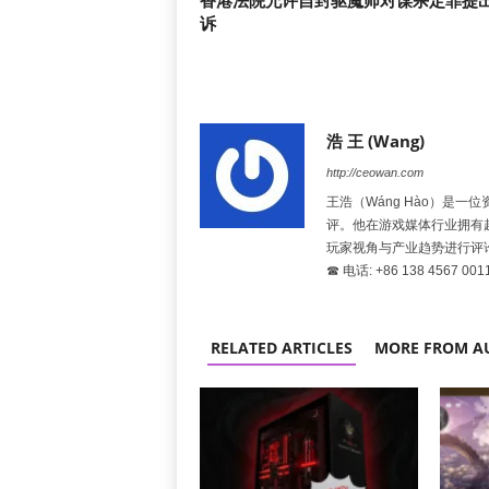
香港法院允许自封驱魔师对谋杀定罪提
诉
浩 王 (Wang)
http://ceowan.com
王浩（Wáng Hào）是
评。他在游戏媒体行业拥有
玩家视角与产业趋势进行评
☎ 电话: +86 138 4567 001
RELATED ARTICLES
MORE FROM A