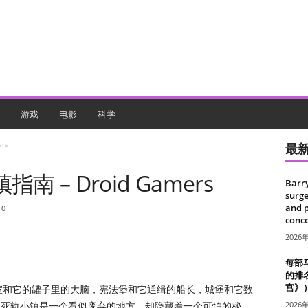
游戏
电影
科学
rs
最
镇指南 – Droid Gamers
Barr
surge
and 
0
conce
2026
每部
的排
宫》
拉实验室和它的罐子里的大脑，宪法堡和它通缉的船长，城堡和它数
2026
的死轨小镇是一个看似废弃的地方，却隐藏着一个可怕的秘