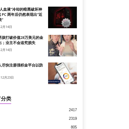
真人血液”冷却的暗黑破坏神
戏 PC 两年后仍然表现出“近
”
年2月14日
男孩打破价值28万美元的金
出；业主不会追究损失
年2月14日
人尽快注册强积金平台以防
年12月23日
有分类
2417
2319
805