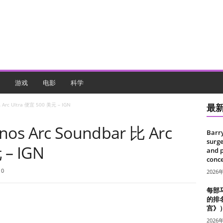
游戏
电影
科学
rc Ultra 便宜 500 美元 – IGN
最
 Arc Soundbar 比 Arc
Barr
surge
 – IGN
and 
conce
0
2026
每部
的排
宫》
2026