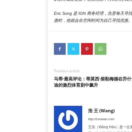
Eric Song 是 IGN 商务经理，负
惠时，他就会在空闲时间为自己寻找优惠
Previous article
马蒂·最高评论：蒂莫西·柴勒梅德在乔什
迪的激烈体育剧中飙升
浩 王 (Wang)
http://ceowan.com
王浩（Wáng Hào）是