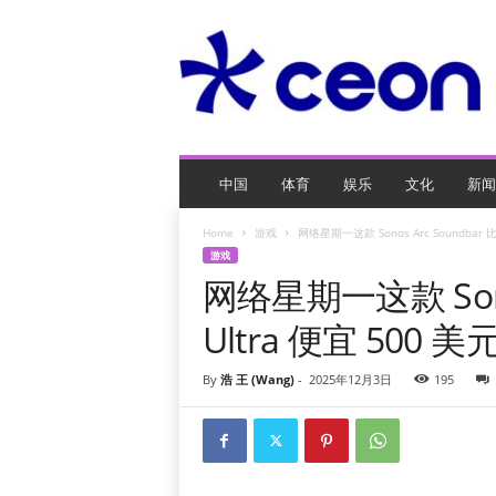
C
E
O
玩
网
页
游
戏
中国
体育
娱乐
文化
新闻
Home
游戏
网络星期一这款 Sonos Arc Soundbar 比 A
游戏
网络星期一这款 Sonos
Ultra 便宜 500 美元
By
浩 王 (Wang)
-
2025年12月3日
195