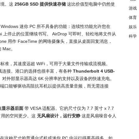
困境。这
256GB SSD 提供快速存储
这比价值型电脑中仍然使
游戏
体育
Windows 迷你 PC 所不具备的功能：连续性功能允许您在
娱乐
 Mini 上停止的位置继续书写。 AirDrop 可即时、轻松地将文件从
科学
ne 用作 FaceTime 的网络摄像头，直接从桌面回复消息，
 Mac。
准，其速度远超 WiFi，可用于大量文件传输或流视频。
 5.3 无线连接。港口的选择也很丰富，有各种
Thunderbolt 4 USB-
度、对外部显示器高达 6K 分辨率的支持以及设备的快速充电。
端口能够驱动高阻抗耳机以提供高质量音频，而无需连接
在显示器后面
带 VESA 适配器。它的尺寸仅为 7.7 英寸 x 7.7
占用的空间更少。这
无风扇设计，运行安静
这是风扇噪音令人
。
，其性能在这种尺寸的普通台式机或迷你 PC 中运行得要高得多。如