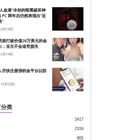
真人血液”冷却的暗黑破坏神
戏 PC 两年后仍然表现出“近
”
年2月14日
男孩打破价值28万美元的金
出；业主不会追究损失
年2月14日
人尽快注册强积金平台以防
年12月23日
有分类
2417
2319
805