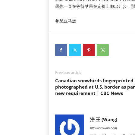
果你一直在等待苹果在定价上做出让步，
参见亚马逊
Previous article
Canadian snowbirds fingerprinted
photographed at U.S. border as par
new requirement | CBC News
浩 王 (Wang)
http://ceowan.com