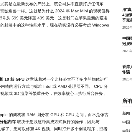
，尤其是在最新发布的产品上。该公司从不直接打折任何东
用“
兽一样。这就是为什么 2024 年 Mac Mini 的现状值得
4 游
型号从 599 美元降至 499 美元，这是我们在苹果最新的紧凑
乎完美
封装中的这种性能水平，现在确实没有必要考虑 Windows
2026
中国
冠展
2026
香港
诈骗
 和 10 核 GPU
这意味着对一个比杯垫大不了多少的物体进行
2025
核的运行方式与标准 Intel 或 AMD 处理器不同。 CPU 分
视频或 3D 渲染等繁重任务，在效率核心上执行后台任务，
所
新闻
pple 的架构将 RAM 划分在 GPU 和 CPU 之间，而不是像古
分配内存
取决于您以这种集成方式执行的操作，因此与
中国
已经足够了。您可以修剪 4K 视频、同时打开多个创意程序，或者
电影