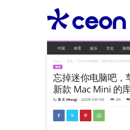
C
E
O
玩
网
页
游
戏
中国
体育
娱乐
文化
新闻
Home
游戏
忘掉迷你电脑吧，苹果以新低记录悄悄清空最
游戏
忘掉迷你电脑吧，
新款 Mac Mini 的
By
浩 王 (Wang)
-
2025年10月19日
285