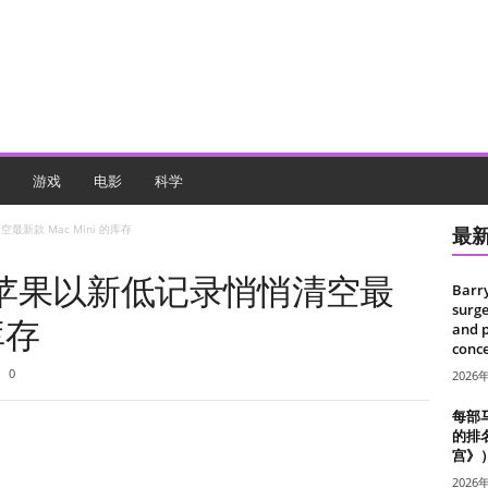
游戏
电影
科学
新款 Mac Mini 的库存
最
苹果以新低记录悄悄清空最
Barr
surge
库存
and 
conce
0
2026
每部
的排
宫》
2026