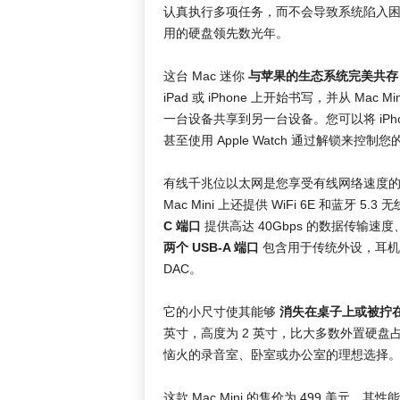
认真执行多项任务，而不会导致系统陷入
用的硬盘领先数光年。
这台 Mac 迷你
与苹果的生态系统完美共存
iPad 或 iPhone 上开始书写，并从 Mac
一台设备共享到另一台设备。您可以将 iPho
甚至使用 Apple Watch 通过解锁来控制您的
有线千兆位以太网是您享受有线网络速度的标
Mac Mini 上还提供 WiFi 6E 和蓝牙
C 端口
提供高达 40Gbps 的数据传输速
两个 USB-A 端口
包含用于传统外设，耳机
DAC。
它的小尺寸使其能够
消失在桌子上或被拧
英寸，高度为 2 英寸，比大多数外置硬盘
恼火的录音室、卧室或办公室的理想选择
这款 Mac Mini 的售价为 499 美元