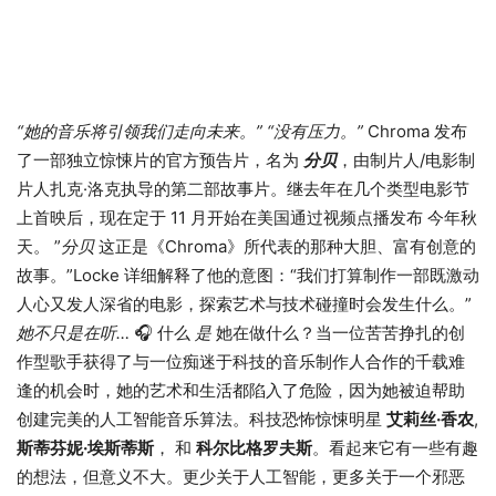
“她的音乐将引领我们走向未来。” “没有压力。”
Chroma 发布
了一部独立惊悚片的官方预告片，名为
分贝
，由制片人/电影制
片人扎克·洛克执导的第二部故事片。继去年在几个类型电影节
上首映后，现在定于 11 月开始在美国通过视频点播发布 今年秋
天。 ”
分贝
这正是《Chroma》所代表的那种大胆、富有创意的
故事。”Locke 详细解释了他的意图：“我们打算制作一部既激动
人心又发人深省的电影，探索艺术与技术碰撞时会发生什么。”
她不只是在听…
🎧 什么
是
她在做什么？当一位苦苦挣扎的创
作型歌手获得了与一位痴迷于科技的音乐制作人合作的千载难
逢的机会时，她的艺术和生活都陷入了危险，因为她被迫帮助
创建完美的人工智能音乐算法。科技恐怖惊悚明星
艾莉丝·香农
,
斯蒂芬妮·埃斯蒂斯
， 和
科尔比格罗夫斯
。看起来它有一些有趣
的想法，但意义不大。更少关于人工智能，更多关于一个邪恶