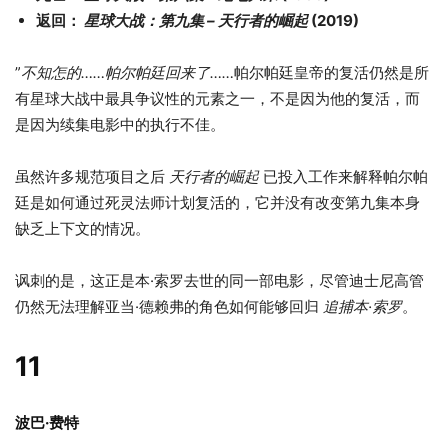
返回：
星球大战：第九集 – 天行者的崛起
(2019)
”
不知怎的……帕尔帕廷回来了……
帕尔帕廷皇帝的复活仍然是所
有星球大战中最具争议性的元素之一，不是因为他的复活，而
是因为续集电影中的执行不佳。
虽然许多规范项目之后
天行者的崛起
已投入工作来解释帕尔帕
廷是如何通过死灵法师计划复活的，它并没有改变第九集本身
缺乏上下文的情况。
讽刺的是，这正是本·索罗去世的同一部电影，尽管迪士尼高管
仍然无法理解亚当·德赖弗的角色如何能够回归
追捕本·索罗
。
11
波巴·费特