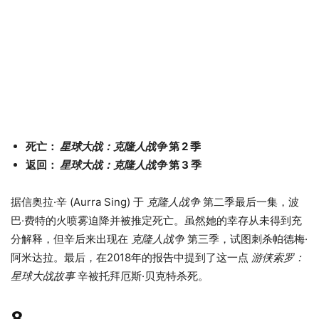
死亡：
星球大战：克隆人战争
第 2 季
返回：
星球大战：克隆人战争
第 3 季
据信奥拉·辛 (Aurra Sing) 于
克隆人战争
第二季最后一集，波
巴·费特的火喷雾迫降并被推定死亡。虽然她的幸存从未得到充
分解释，但辛后来出现在
克隆人战争
第三季，试图刺杀帕德梅·
阿米达拉。最后，在2018年的报告中提到了这一点
游侠索罗：
星球大战故事
辛被托拜厄斯·贝克特杀死。
8