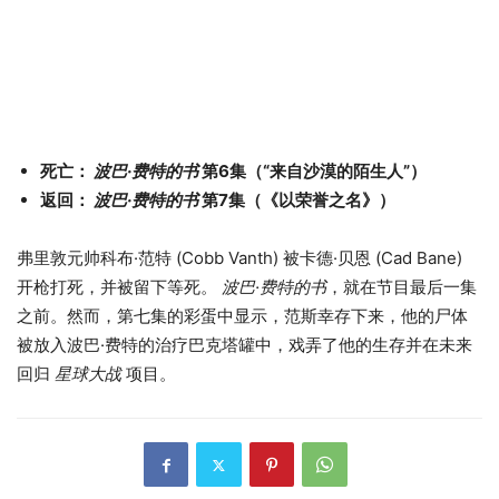
死亡：
波巴·费特的书
第6集（“来自沙漠的陌生人”）
返回：
波巴·费特的书
第7集（《以荣誉之名》）
弗里敦元帅科布·范特 (Cobb Vanth) 被卡德·贝恩 (Cad Bane)
开枪打死，并被留下等死。
波巴·费特的书
，就在节目最后一集
之前。然而，第七集的彩蛋中显示，范斯幸存下来，他的尸体
被放入波巴·费特的治疗巴克塔罐中，戏弄了他的生存并在未来
回归
星球大战
项目。