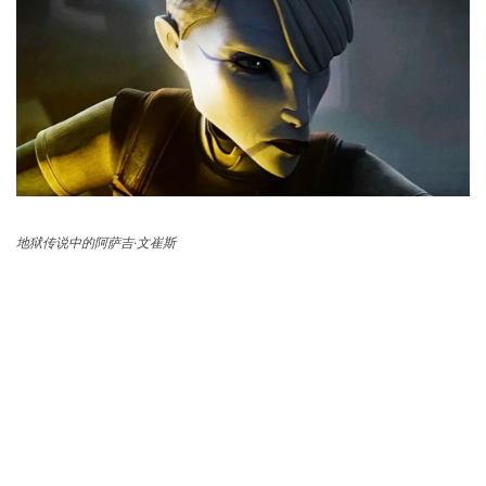
地狱传说中的阿萨吉·文崔斯