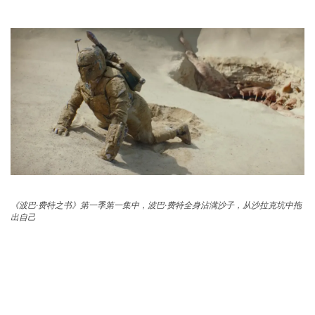
《波巴·费特之书》第一季第一集中，波巴·费特全身沾满沙子，从沙拉克坑中拖
出自己