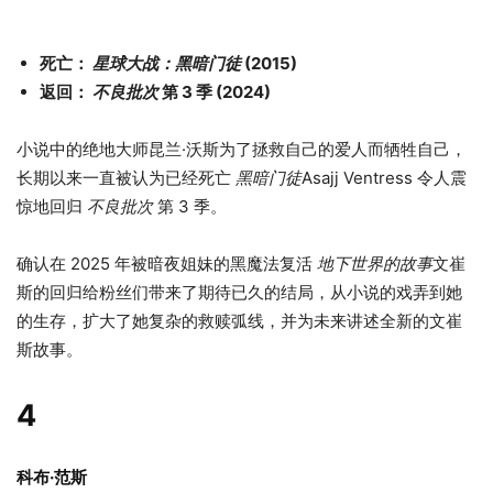
死亡：
星球大战：黑暗门徒
(2015)
返回：
不良批次
第 3 季 (2024)
小说中的绝地大师昆兰·沃斯为了拯救自己的爱人而牺牲自己，
长期以来一直被认为已经死亡
黑暗门徒
Asajj Ventress 令人震
惊地回归
不良批次
第 3 季。
确认在 2025 年被暗夜姐妹的黑魔法复活
地下世界的故事
文崔
斯的回归给粉丝们带来了期待已久的结局，从小说的戏弄到她
的生存，扩大了她复杂的救赎弧线，并为未来讲述全新的文崔
斯故事。
4
科布·范斯