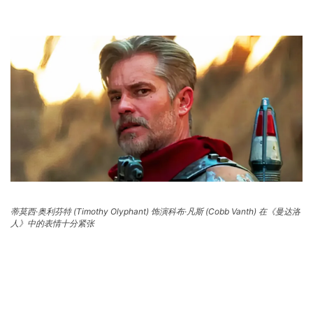
蒂莫西·奥利芬特 (Timothy Olyphant) 饰演科布·凡斯 (Cobb Vanth) 在《曼达洛
人》中的表情十分紧张