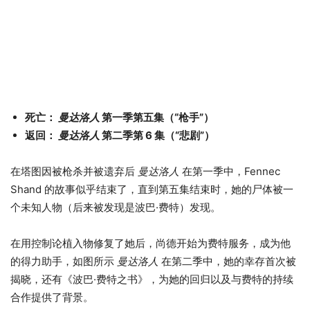
死亡：
曼达洛人
第一季第五集（“枪手”）
返回：
曼达洛人
第二季第 6 集（“悲剧”）
在塔图因被枪杀并被遗弃后
曼达洛人
在第一季中，Fennec
Shand 的故事似乎结束了，直到第五集结束时，她的尸体被一
个未知人物（后来被发现是波巴·费特）发现。
在用控制论植入物修复了她后，尚德开始为费特服务，成为他
的得力助手，如图所示
曼达洛人
在第二季中，她的幸存首次被
揭晓，还有《波巴·费特之书》，为她的回归以及与费特的持续
合作提供了背景。