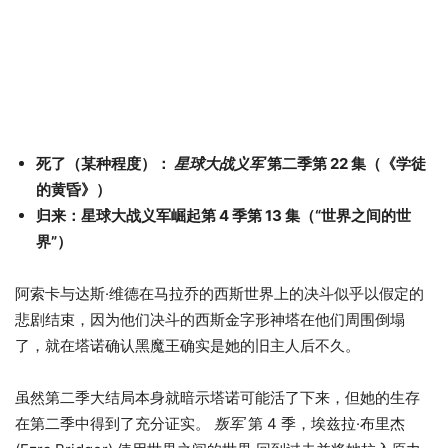
死了（某种程度）：
星球大战义军
第二季第 22 集（《学徒
的黄昏》）
归来：星球大战义军崛起第 4 季第 13 集（“世界之间的世
界”）
阿索卡与达斯·维德在马拉乔的西斯世界上的决斗似乎以假定的
悲剧结束，因为他们决斗的西斯金字形神塔在他们周围倒塌
了，就在塔诺确认黑魔王确实是她的旧主人后不久。
虽然第二季大结局本身就暗示塔诺可能活了下来，但她的生存
在第二季中得到了充分证实。
叛军
第 4 季，埃兹拉·布里杰