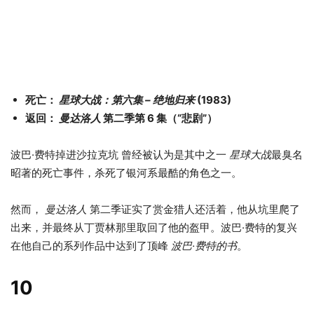
死亡：
星球大战：第六集 – 绝地归来
(1983)
返回：
曼达洛人
第二季第 6 集（“悲剧”）
波巴·费特掉进沙拉克坑 曾经被认为是其中之一
星球大战
最臭名
昭著的死亡事件，杀死了银河系最酷的角色之一。
然而，
曼达洛人
第二季证实了赏金猎人还活着，他从坑里爬了
出来，并最终从丁贾林那里取回了他的盔甲。波巴·费特的复兴
在他自己的系列作品中达到了顶峰
波巴·费特的书
。
10