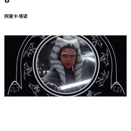
阿索卡·塔诺