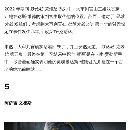
2022 年期间
欧比旺·克诺比
系列中，大审判官由三姐妹贯穿，
让她在达斯·维德的审判官中取代他的位置。然而，这对于
星球
大战
粉丝们，考虑到大审判官在
星球大战义军
第一季的背景设
定在事件发生几年后
欧比旺·克诺比
。
果然，大审判官确实活着回来了，并且安然无恙。
欧比旺·克诺
比
第五集，最终在第一季结局中死亡
叛军
是在卡南·贾勒斯手
中，尽管漫画确实表明他的灵魂被达斯·维德诅咒并拴在一个古
老的绝地前哨站上。
5
阿萨吉·文崔斯