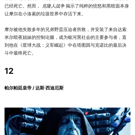
已经死亡。然而，
克隆人战争
揭示了纯粹的愤怒和黑暗面本身
让摩尔在小洛索的垃圾世界中存活下来。
摩尔被他失散多年的兄弟野蛮压迫者所救，并安装了来自达索
米尔暗夜姐妹的控制论腿，成为银河黑社会的主要参与者，直
到他在《星球大战：义军崛起》中在塔图因与克诺比的最后决
斗中最终死亡。
12
帕尔帕廷皇帝 / 达斯·西迪厄斯