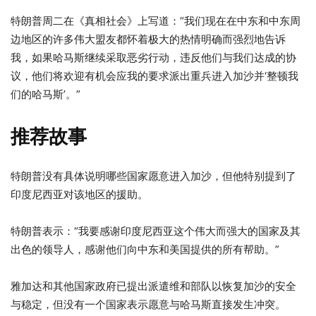
特朗普周二在《真相社会》上写道：“我们现在在中东和中东周
边地区的许多伟大盟友都怀着极大的热情明确而强烈地告诉
我，如果哈马斯继续采取恶劣行动，违反他们与我们达成的协
议，他们将欢迎有机会应我的要求派出重兵进入加沙并‘整顿我
们的哈马斯’。”
推荐故事
3
列
特朗普没有具体说明哪些国家愿意进入加沙，但他特别提到了
项
表
印度尼西亚对该地区的援助。
清
末
单
尾
特朗普表示：“我要感谢印度尼西亚这个伟大而强大的国家及其
出色的领导人，感谢他们向中东和美国提供的所有帮助。”
雅加达和其他国家政府已提出派遣维和部队以恢复加沙的安全
与稳定，但没有一个国家表示愿意与哈马斯直接发生冲突。