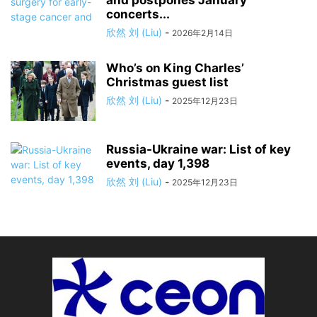
and postpones January
concerts...
欣然 刘 (Liu)
-
2026年2月14日
Who’s on King Charles’
Christmas guest list
欣然 刘 (Liu)
-
2025年12月23日
Russia-Ukraine war: List of key
events, day 1,398
欣然 刘 (Liu)
-
2025年12月23日