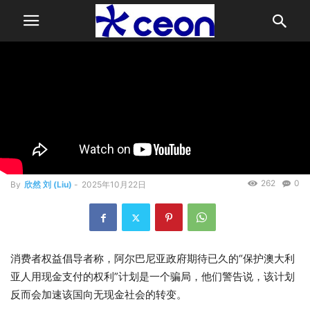
Home
新闻
Huge changes to cash payment rules in Australia: What
you need to...
新闻
Huge changes to cash
payment rules in Australia:
What you need to know
262
0
By
欣然 刘 (Liu)
-
2025年10月22日
消费者权益倡导者称，阿尔巴尼亚政府期待已久的“保护澳大利
亚人用现金支付的权利”计划是一个骗局，他们警告说，该计划
反而会加速该国向无现金社会的转变。