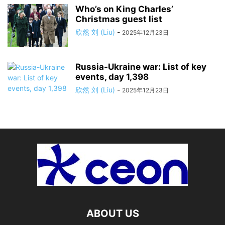
Who’s on King Charles’
Christmas guest list
欣然 刘 (Liu)
-
2025年12月23日
Russia-Ukraine war: List of key
events, day 1,398
欣然 刘 (Liu)
-
2025年12月23日
ABOUT US