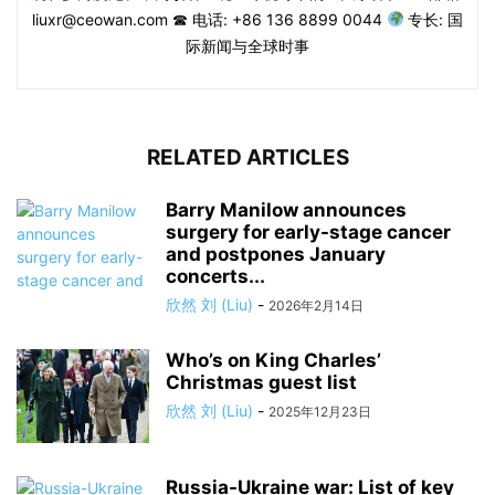
liuxr@ceowan.com ☎ 电话: +86 136 8899 0044
专长: 国
际新闻与全球时事
RELATED ARTICLES
Barry Manilow announces
surgery for early-stage cancer
and postpones January
concerts...
欣然 刘 (Liu)
-
2026年2月14日
Who’s on King Charles’
Christmas guest list
欣然 刘 (Liu)
-
2025年12月23日
Russia-Ukraine war: List of key