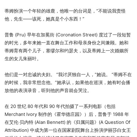
蒂姆扮演一个年轻的雄鹿，他唯一的台词是，“不能说我责怪
他，先生——该死，她真是个小东西！”
普鲁 (Pru) 早年在加冕街 (Coronation Street) 度过了一段短暂
的时光，多年来她一直在舞台工作和母亲身份之间兼顾。她和
蒂姆育有两个儿子，塞缪尔和约瑟夫，以及蒂姆上一次婚姻所
生的女儿朱丽叶。
他们是一对忠诚的夫妇。 “我讨厌独自一人，”她说。 “蒂姆不在
的时候，我非常想念他。”她承认，如果他在巡演，她有时会播
放他的表演录音，听到他的声音就会哭泣。
在 20 世纪 80 年代和 90 年代拍摄了一系列电影（包括
Merchant Ivory 制作的《霍华德庄园》）后，普鲁于 1988 年
在艾伦·贝内特 (Alan Bennett) 的《归属问题》(A Question Of
Attribution) 中成为第一位在国家剧院舞台上扮演伊丽莎白女王