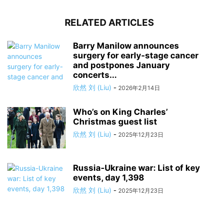
RELATED ARTICLES
Barry Manilow announces
surgery for early-stage cancer
and postpones January
concerts...
欣然 刘 (Liu)
-
2026年2月14日
Who’s on King Charles’
Christmas guest list
欣然 刘 (Liu)
-
2025年12月23日
Russia-Ukraine war: List of key
events, day 1,398
欣然 刘 (Liu)
-
2025年12月23日