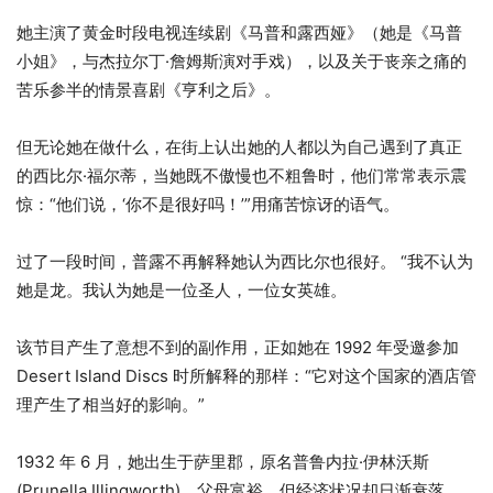
她主演了黄金时段电视连续剧《马普和露西娅》（她是《马普
小姐》，与杰拉尔丁·詹姆斯演对手戏），以及关于丧亲之痛的
苦乐参半的情景喜剧《亨利之后》。
但无论她在做什么，在街上认出她的人都以为自己遇到了真正
的西比尔·福尔蒂，当她既不傲慢也不粗鲁时，他们常常表示震
惊：“他们说，‘你不是很好吗！’”用痛苦惊讶的语气。
过了一段时间，普露不再解释她认为西比尔也很好。 “我不认为
她是龙。我认为她是一位圣人，一位女英雄。
该节目产生了意想不到的副作用，正如她在 1992 年受邀参加
Desert Island Discs 时所解释的那样：“它对这个国家的酒店管
理产生了相当好的影响。”
1932 年 6 月，她出生于萨里郡，原名普鲁内拉·伊林沃斯
(Prunella Illingworth)，父母富裕，但经济状况却日渐衰落。