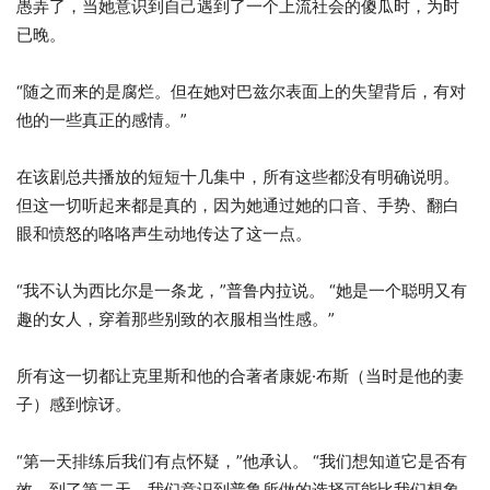
愚弄了，当她意识到自己遇到了一个上流社会的傻瓜时，为时
已晚。
“随之而来的是腐烂。但在她对巴兹尔表面上的失望背后，有对
他的一些真正的感情。”
在该剧总共播放的短短十几集中，所有这些都没有明确说明。
但这一切听起来都是真的，因为她通过她的口音、手势、翻白
眼和愤怒的咯咯声生动地传达了这一点。
“我不认为西比尔是一条龙，”普鲁内拉说。 “她是一个聪明又有
趣的女人，穿着那些别致的衣服相当性感。”
所有这一切都让克里斯和他的合著者康妮·布斯（当时是他的妻
子）感到惊讶。
“第一天排练后我们有点怀疑，”他承认。 “我们想知道它是否有
效。到了第二天，我们意识到普鲁所做的选择可能比我们想象