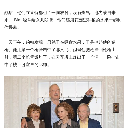
战后，他们在肯特郡租了一间农舍，没有煤气、电力或自来
水。 Bim 经常给女儿朗读，他们还用花园里种植的水果一起制
作果酱。
一天下午，约翰发现一只鸽子在啄食水果，于是抓起他的猎
枪。他用第一个枪管击中了那只鸟，但当他把枪挂回枪栓上
时，第二个枪管爆炸了，在天花板上炸出了一个洞——险些击
中了楼上卧室里的比姆。