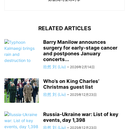
RELATED ARTICLES
Barry Manilow announces
surgery for early-stage cancer
and postpones January
concerts...
欣然 刘 (Liu)
-
2026年2月14日
Who’s on King Charles’
Christmas guest list
欣然 刘 (Liu)
-
2025年12月23日
Russia-Ukraine war: List of key
events, day 1,398
欣然 刘 (Liu)
-
2025年12月23日