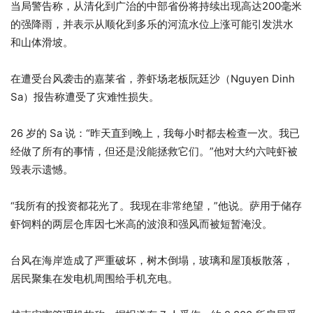
当局警告称，从清化到广治的中部省份将持续出现高达200毫米
的强降雨，并表示从顺化到多乐的河流水位上涨可能引发洪水
和山体滑坡。
在遭受台风袭击的嘉莱省，养虾场老板阮廷沙（Nguyen Dinh
Sa）报告称遭受了灾难性损失。
26 岁的 Sa 说：“昨天直到晚上，我每小时都去检查一次。我已
经做了所有的事情，但还是没能拯救它们。”他对大约六吨虾被
毁表示遗憾。
“我所有的投资都花光了。我现在非常绝望，”他说。萨用于储存
虾饲料的两层仓库因七米高的波浪和强风而被短暂淹没。
台风在海岸造成了严重破坏，树木倒塌，玻璃和屋顶板散落，
居民聚集在发电机周围给手机充电。