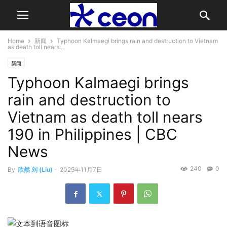
Home
新闻
Typhoon Kalmaegi brings rain and destruction to Vietnam
as death toll nears...
新闻
Typhoon Kalmaegi brings
rain and destruction to
Vietnam as death toll nears
190 in Philippines | CBC
News
240
0
By
欣然 刘 (Liu)
-
2025年11月7日