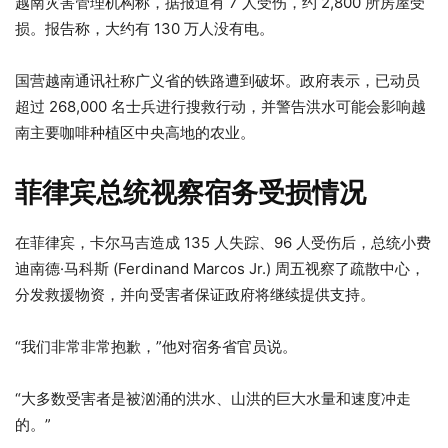
越南灾害管理机构称，据报道有 7 人受伤，约 2,800 所房屋受
损。报告称，大约有 130 万人没有电。
国营越南通讯社称广义省的铁路遭到破坏。政府表示，已动员
超过 268,000 名士兵进行搜救行动，并警告洪水可能会影响越
南主要咖啡种植区中央高地的农业。
菲律宾总统视察宿务受损情况
在菲律宾，卡尔马吉造成 135 人失踪、96 人受伤后，总统小费
迪南德·马科斯 (Ferdinand Marcos Jr.) 周五视察了疏散中心，
分发救援物资，并向受害者保证政府将继续提供支持。
“我们非常非常抱歉，”他对宿务省官员说。
“大多数受害者是被汹涌的洪水、山洪的巨大水量和速度冲走
的。”