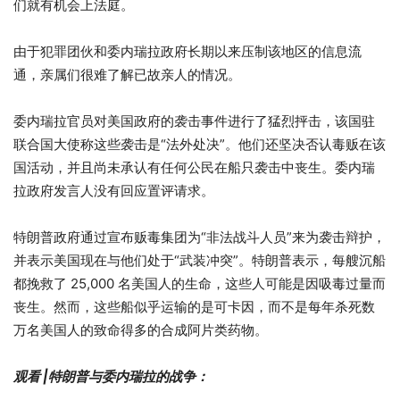
们就有机会上法庭。
由于犯罪团伙和委内瑞拉政府长期以来压制该地区的信息流
通，亲属们很难了解已故亲人的情况。
委内瑞拉官员对美国政府的袭击事件进行了猛烈抨击，该国驻
联合国大使称这些袭击是“法外处决”。他们还坚决否认毒贩在该
国活动，并且尚未承认有任何公民在船只袭击中丧生。委内瑞
拉政府发言人没有回应置评请求。
特朗普政府通过宣布贩毒集团为“非法战斗人员”来为袭击辩护，
并表示美国现在与他们处于“武装冲突”。特朗普表示，每艘沉船
都挽救了 25,000 名美国人的生命，这些人可能是因吸毒过量而
丧生。然而，这些船似乎运输的是可卡因，而不是每年杀死数
万名美国人的致命得多的合成阿片类药物。
观看 |特朗普与委内瑞拉的战争：