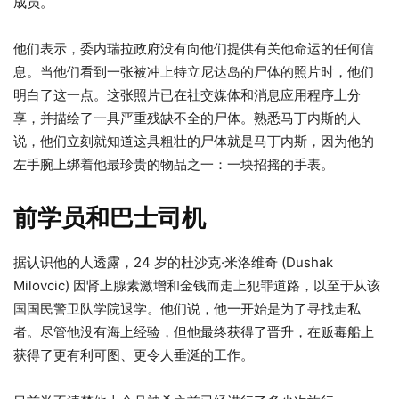
谴责此举，称这一行为“非常严重地违反了国际法和《联合国宪
章》”。
一位亲戚和几位熟人称，马丁内斯在 9 月 2 日的袭击中被杀。
特朗普很快在社交媒体上声称该船已从委内瑞拉出发，并一直
运载毒品。总统说，这 11 名船员是特伦·德·阿拉瓜 (Tren de
Aragua) 帮派的成员。他说所有男子都被杀，并发布了一段简
短的视频片段，显示一艘小船似乎在火焰中爆炸。
马丁内斯的亲属表示，他们不相信这名黑社会人物是该团伙的
成员。
他们表示，委内瑞拉政府没有向他们提供有关他命运的任何信
息。当他们看到一张被冲上特立尼达岛的尸体的照片时，他们
明白了这一点。这张照片已在社交媒体和消息应用程序上分
享，并描绘了一具严重残缺不全的尸体。熟悉马丁内斯的人
说，他们立刻就知道这具粗壮的尸体就是马丁内斯，因为他的