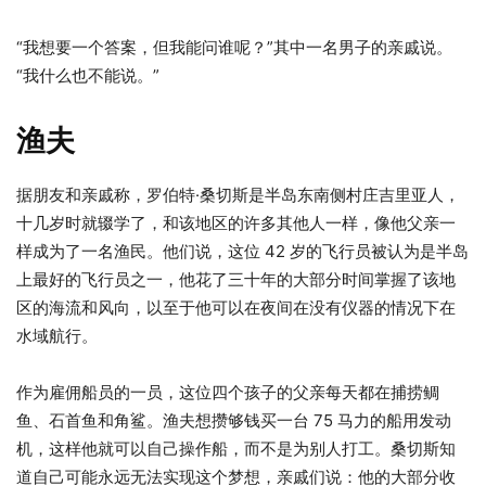
“我想要一个答案，但我能问谁呢？”其中一名男子的亲戚说。
“我什么也不能说。”
渔夫
据朋友和亲戚称，罗伯特·桑切斯是半岛东南侧村庄吉里亚人，
十几岁时就辍学了，和该地区的许多其他人一样，像他父亲一
样成为了一名渔民。他们说，这位 42 岁的飞行员被认为是半岛
上最好的飞行员之一，他花了三十年的大部分时间掌握了该地
区的海流和风向，以至于他可以在夜间在没有仪器的情况下在
水域航行。
作为雇佣船员的一员，这位四个孩子的父亲每天都在捕捞鲷
鱼、石首鱼和角鲨。渔夫想攒够钱买一台 75 马力的船用发动
机，这样他就可以自己操作船，而不是为别人打工。桑切斯知
道自己可能永远无法实现这个梦想，亲戚们说：他的大部分收