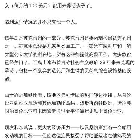
入（每月约 100 美元）都用来养活孩子了。
遇到这种情况的并不只有他一个人。
该半岛是苏克雷州的一部分，苏克雷州是委内瑞拉最贫穷的州
之一。苏克雷曾经是几家鱼类加工厂、一家汽车装配厂和一所
大型公立大学的所在地，所有这些都提供高薪工作。大多数都
已经关门了。半岛上遍布着自称社会主义政府 26 年来未兑现的
承诺，包括一个废弃的造船厂和生锈的天然气综合设施基础设
施。
由于靠近加勒比海，该地区是可卡因的热门转运枢纽，从哥伦
比亚到特立尼达和其他加勒比岛屿，然后再前往欧洲。运往美
国的哥伦比亚可卡因通常通过太平洋海岸走私出哥伦比亚。
朋友和亲戚说，更大的经济压力——以及桑切斯拥有一台船用
发动机的目标——促使这位渔民接受了帮助贩运者在他熟悉的