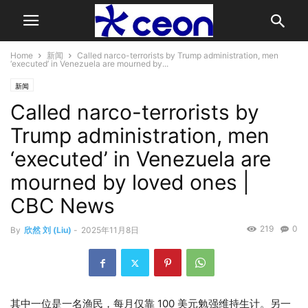
Home
新闻
Called narco-terrorists by Trump administration, men
‘executed’ in Venezuela are mourned by...
新闻
Called narco-terrorists by
Trump administration, men
‘executed’ in Venezuela are
mourned by loved ones |
CBC News
219
0
By
欣然 刘 (Liu)
-
2025年11月8日
其中一位是一名渔民，每月仅靠 100 美元勉强维持生计。另一