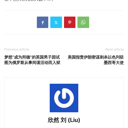
村民们表示，对于没有航海经验的富恩特斯为了维持生计而转
向走私并不感到惊讶。通常担任此类船只船员的高层贩运者一
直留在岸上，以避免成为美国导弹的目标。村民们说，他们越
来越多地雇用像富恩特斯这样的新手。
富恩特斯告诉朋友们，他对自己的第一次走私感到紧张，因为
他知道这将充满来自天气、敌对帮派甚至美国军队的风险。他
告诉朋友们，九月份的旅行出奇地顺利，他欣然同意加入另一
支队伍。朋友们说，富恩特斯在上个月的一次导弹袭击中丧
生，但具体死亡人数不详。