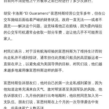
左手腕上绑着他最珍贵的物品之一：一块招摇的手表。
前学员和巴士司机
据认识他的人透露，24 岁的杜沙克·米洛维奇 (Dushak
Milovcic) 因肾上腺素激增和金钱而走上犯罪道路，以至于从该
国国民警卫队学院退学。他们说，他一开始是为了寻找走私
者。尽管他没有海上经验，但他最终获得​​了晋升，在贩毒船上
获得了更有利可图、更令人垂涎的工作。
目前尚不清楚他上个月被杀之前已经进行了多少次旅行。
胡安·卡洛斯·“El Guaramero”·富恩特斯经营公交车多年，但在公
交车抛锚后面临着严峻的财务状况。政府一直无法——或者不
愿意——解决这个问题。这意味着他正在赔钱，因为委内瑞拉
的公交车司机通常会收取一部分车费，这让他几乎不可能养活
家人。