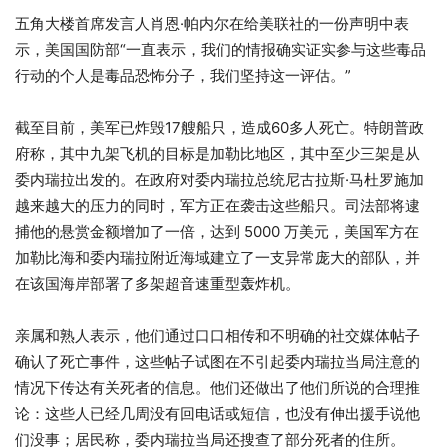
五角大楼首席发言人肖恩·帕内尔在给美联社的一份声明中表
示，美国国防部“一直表示，我们的情报确实证实参与这些毒品
行动的个人是毒品恐怖分子，我们坚持这一评估。”
截至目前，美军已炸毁17艘船只，造成60多人死亡。特朗普政
府称，其中九架飞机的目标是加勒比地区，其中至少三架是从
委内瑞拉出发的。在政府对委内瑞拉总统尼古拉斯·马杜罗施加
越来越大的压力的同时，军方正在袭击这些船只。司法部将逮
捕他的悬赏金额增加了一倍，达到 5000 万美元，美国军方在
加勒比海和委内瑞拉附近海域建立了一支异常庞大的部队，并
在该国海岸部署了多架超音速重型轰炸机。
亲属和熟人表示，他们通过口口相传和不明确的社交媒体帖子
确认了死亡事件，这些帖子试图在不引起委内瑞拉当局注意的
情况下传达有关死者的信息。他们还做出了他们所说的合理推
论：这些人已经几周没有回电话或短信，也没有伸出援手说他
们没事；居民称，委内瑞拉当局还搜查了部分死者的住所。