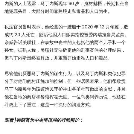
内斯的人士透露，马丁内斯现年 60 岁，身材魁梧，长期担任当
地犯罪头目，大部分时间靠跨境走私毒品和人口为生。
执法官员当时表示，他经营的一艘船于 2020 年 12 月倾覆，造
成约 20 人死亡，随后他因人口贩卖指控被委内瑞拉当局监禁。
亲戚告诉美联社，在事故中丧生的人包括他的两个儿子和一个
孙女。据熟人称，美联社无法确定他的刑事案件的处理结果，
但马丁内斯最终被释放，并重新开始走私人口和毒品。
尽管他们厌恶马丁内斯的谋生行为，以及马丁内斯和类似犯罪
分子对他们的村庄施加的控制，但一些居民表示，他们很欣赏
马丁内斯每年为该镇渔民守护神山谷圣母节做出的贡献，并且
他在当地的商店和餐馆挥霍无度。一位鸟类饲养员说，他还在
斗鸡上下了重注，这是一种流行的消遣方式。
观看 |特朗普为中央情报局的行动辩护：