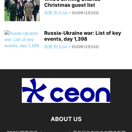
RELATED ARTICLES
Barry Manilow announces
surgery for early-stage cancer
and postpones January
concerts...
欣然 刘 (Liu)
-
2026年2月14日
Who’s on King Charles’
Christmas guest list
欣然 刘 (Liu)
-
2025年12月23日
Russia-Ukraine war: List of key
events, day 1,398
欣然 刘 (Liu)
-
2025年12月23日