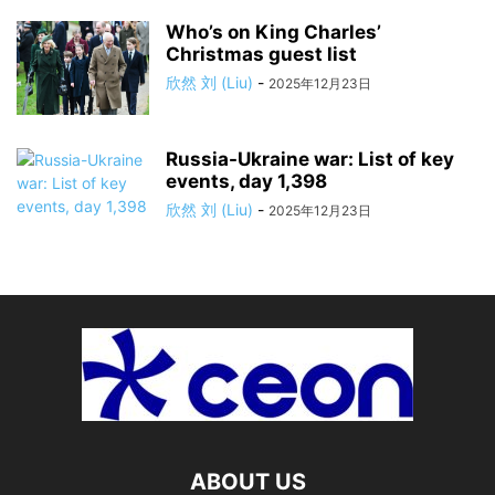
Who’s on King Charles’
Christmas guest list
欣然 刘 (Liu)
-
2025年12月23日
Russia-Ukraine war: List of key
events, day 1,398
欣然 刘 (Liu)
-
2025年12月23日
ABOUT US