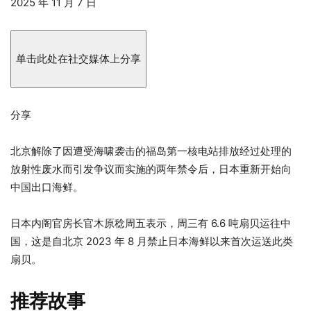
发
2025 年 11 月 7 日
布
于
2025
单击此处在社交媒体上分享
年
11
月
分享
7
日
北京解除了因遭受海啸袭击的福岛第一核电站排放经过处理的
放射性废水而引发争议而实施的两年禁令后，日本重新开始向
中国出口海鲜。
日本内阁官房长官木原稔周五表示，周三有 6.6 吨扇贝运往中
国，这是自北京 2023 年 8 月禁止日本海鲜以来首次运送此类
扇贝。
推荐故事