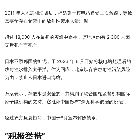
4
列
2011 年大地震和海啸后，福岛第一核电站遭受三次熔毁，导致
项
表
需要储存在储罐中的放射性废水大量泄漏。
清
末
单
尾
超过 18,000 人在最初的灾难中丧生，该地区约有 2,300 人因
灾后死亡而死亡。
日本不顾邻国的担忧，于 2023 年 8 月开始将核电站处理后的
放射性水排入太平洋。作为回应，北京以存在放射性污染风险
为由，禁止从日本进口海鲜。
东京表示，释放水是安全的，并得到了联合国核监督机构国际
原子能机构的支持。它批评中国散布“毫无科学依据的说法”。
经过双方反复协商，中国于6月宣布解除禁令。
“积极举措”