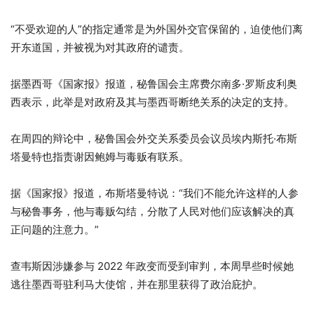
4
列
“不受欢迎的人”的指定通常是为外国外交官保留的，迫使他们离
项
表
开东道国，并被视为对其政府的谴责。
清
末
单
尾
据墨西哥《国家报》报道，秘鲁国会主席费尔南多·罗斯皮利奥
西表示，此举是对政府及其与墨西哥断绝关系的决定的支持。
在周四的辩论中，秘鲁国会外交关系委员会议员埃内斯托·布斯
塔曼特也指责谢因鲍姆与毒贩有联系。
据《国家报》报道，布斯塔曼特说：“我们不能允许这样的人参
与秘鲁事务，他与毒贩勾结，分散了人民对他们应该解决的真
正问题的注意力。”
查韦斯因涉嫌参与 2022 年政变而受到审判，本周早些时候她
逃往墨西哥驻利马大使馆，并在那里获得了政治庇护。