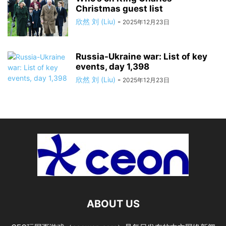
Christmas guest list
欣然 刘 (Liu)
-
2025年12月23日
Russia-Ukraine war: List of key
events, day 1,398
欣然 刘 (Liu)
-
2025年12月23日
ABOUT US