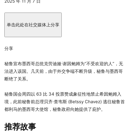
发
2025 年 11 月 7 日
布
于
2025
单击此处在社交媒体上分享
年
11
月
分享
7
日
秘鲁宣布墨西哥总统克劳迪娅·谢因鲍姆为“不受欢迎的人”，无
法进入该国。几天前，由于外交争端不断升级，秘鲁与墨西哥
断绝了关系。
秘鲁国会周四以 63 比 34 投票赞成象征性地禁止希因鲍姆入
境，此前秘鲁前总理贝齐·查韦斯 (Betssy Chavez) 逃往秘鲁首
都利马的墨西哥大使馆，秘鲁政府向她提供了庇护。
推荐故事