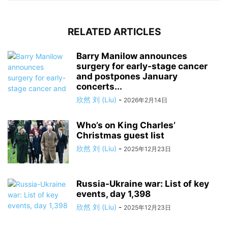
RELATED ARTICLES
Barry Manilow announces
surgery for early-stage cancer
and postpones January
concerts...
欣然 刘 (Liu)
-
2026年2月14日
Who’s on King Charles’
Christmas guest list
欣然 刘 (Liu)
-
2025年12月23日
Russia-Ukraine war: List of key
events, day 1,398
欣然 刘 (Liu)
-
2025年12月23日