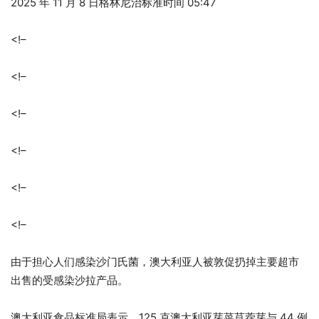
2025 年 11 月 8 日格林尼治标准时间 05:47
<!–
<!–
<!–
<!–
<!–
<!–
由于担心人们感染沙门氏菌，澳大利亚人被敦促扔掉主要超市
出售的受感染沙拉产品。
澳大利亚食品标准局表示，125 克澳大利亚芽菜苜蓿芽与 44 例