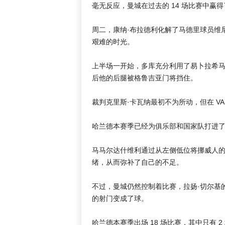
毫无反应，曼城在过去的 14 场比赛中赢得了
周二，康纳·布拉德利化解了马德里球员维
艰难的时光。
上半场一开始，多库充分利用了易卜拉希马
后他的后腿被格鲁吉亚门将挡住。
裁判克里斯·卡瓦纳最初不为所动，但在 V
哈兰德本赛季已经为俱乐部和国家队打进了 28
马马尔达什维利通过从左侧低位将挪威人
绪，从而弥补了自己的不足。
不过，曼城仍然控制着比赛，拉扬·切尔基
的射门变成了球。
哈兰德本赛季出场 18 场比赛，其中只有 