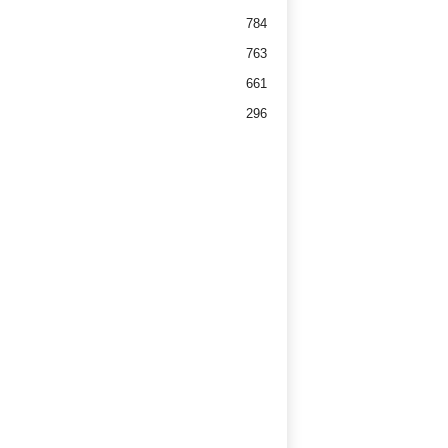
784
763
661
296