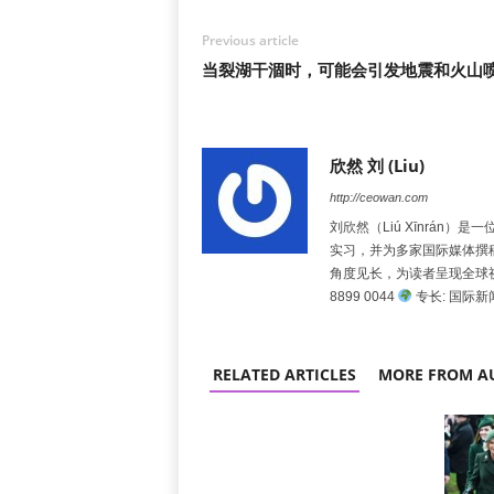
Previous article
当裂湖干涸时，可能会引发地震和火山
欣然 刘 (Liu)
http://ceowan.com
刘欣然（Liú Xīnrá
实习，并为多家国际媒体撰
角度见长，为读者呈现全球
8899 0044
专长: 国际
RELATED ARTICLES
MORE FROM A