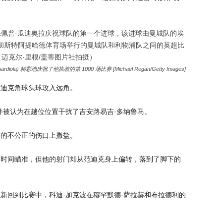
rdiola) 精彩地庆祝了他执教的第 1000 场比赛 [Michael Regan/Getty Images]
范迪克角球头球攻入远角。
并被认为在越位位置干扰了吉安路易吉·多纳鲁马。
到的不公正的伤口上撒盐。
有时间瞄准，但他的射门却从范迪克身上偏转，落到了脚下的
新回到比赛中，科迪·加克波在穆罕默德·萨拉赫和布拉德利的