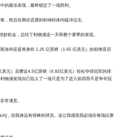
季中的最佳表现，最终锁定了一场胜利。
上角，然后在脚步迟缓的科纳特体内猛冲过去。
入绝妙机会，总结了利物浦这一天和整个赛季的表现。
特还是将身价 1.25 亿英镑（1.65 亿美元）的前锋亚历
2亿美元）花费近4.5亿英镑（6.92亿美元）轻松夺得冠军的球
为利物浦发现自己陷入了一场只是为了进入前四而不是争夺冠
现非常满意。
 a match]，但我身边有很棒的球员。这让我感觉我必须在每场比赛