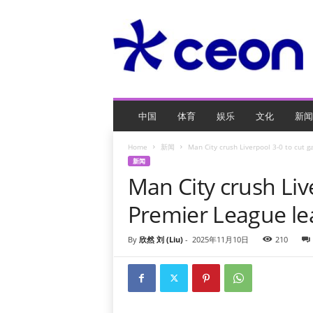
C
E
O
玩
网
页
游
戏
中国
体育
娱乐
文化
新闻
Home
新闻
Man City crush Liverpool 3-0 to cut g
新闻
Man City crush Liv
Premier League le
By
欣然 刘 (Liu)
-
2025年11月10日
210