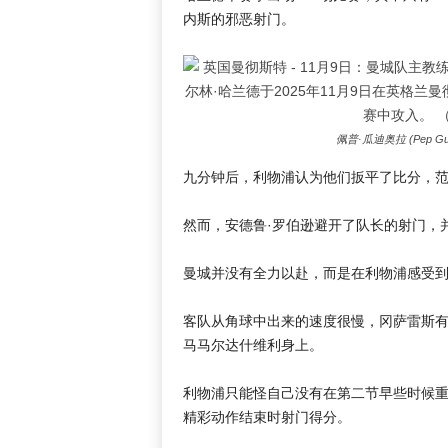
内斯的邪恶射门。
佩普·瓜迪奥拉 (Pep Gua
九分钟后，利物浦认为他们扳平了比分，
然而，安德鲁·罗伯逊避开了队长的射门，
曼城并没有全力以赴，而是在利物浦感受
客队从角球中出来的速度很慢，冈萨雷斯
马马尔达什维利身上。
利物浦只能怪自己没有在第二节早些时候重
精彩动作结束时射门得分。