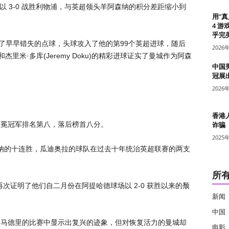
，以 3-0 战胜利物浦，与英超领头羊阿森纳的积分差距缩小到
用“
4 游
乎完美
nd)摆脱了早早错失的点球，头球攻入了他的第99个英超进球，随后
2026
偏转和杰里米·多库(Jeremy Doku)的精彩进球证实了曼城作为阿森
中国
冠展
2026
香港
卫冕冠军排名第八，落后榜首八分。
诈骗
2025
森纳的十连胜，瓜迪奥拉的球队在过去十年统治英超联赛的两支
所
次证明了他们自二月份在阿提哈德球场以 2-0 获胜以来的颓
新闻
中国
家马德里的比赛中显示出复兴的迹象，但对恢复活力的曼城却
电影