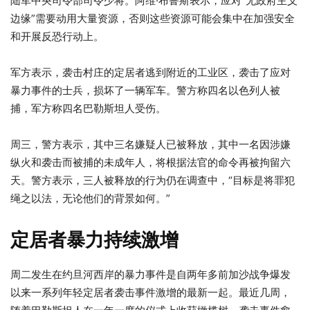
陆军中央司令部司令少将。阿维·布鲁斯表示，应对“无政府主义
边缘”需要动用大量资源，否则这些资源可能会集中在加强安全
和开展反恐行动上。
军方表示，袭击村庄的定居者逃到附近的工业区，袭击了应对
暴力事件的士兵，损坏了一辆军车。警方称四名以色列人被
捕，军方称四名巴勒斯坦人受伤。
周三，警方表示，其中三名嫌疑人已被释放，其中一名因涉嫌
纵火和袭击而被捕的未成年人，将根据法官的命令再被拘留六
天。警方表示，三人被释放的行为仍在调查中，“目标是将罪犯
绳之以法，无论他们的背景如何。”
定居者暴力持续激增
周二发生在约旦河西岸的暴力事件是自两年多前加沙战争爆发
以来一系列年轻定居者袭击事件激增的最新一起。最近几周，