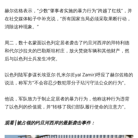
赫尔佐格表示，“少数”肇事者实施的暴力行为“跨越了红线”，并
在社交媒体帖子中补充说，“所有国家当局必须采取果断行动，
消除这种现象。”
周二，数十名蒙面以色列定居者袭击了约旦河西岸的拜特利德
和代尔沙拉夫的巴勒斯坦村庄，放火焚烧车辆和其他财产，然
后与以色列士兵发生冲突。
以色列陆军参谋长埃亚尔·扎米尔(Eyal Zamir)呼应了赫尔佐格的
说法，称军方“不会容忍少数犯罪分子玷污守法公众的行为”。
他说，军队致力于制止定居者的暴力行为，他称这种行为违背
了以色列的价值观，并“转移了我们部队履行使命的注意力”。
观看 |被占领的约旦河西岸的最新袭击事件：