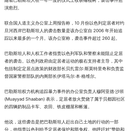
随着巴勒斯坦人在一年一度的仪式上收获橄榄树，袭击事件愈
演愈烈。
联合国人道主义办公室上周报告称，10 月份以色列定居者对约
旦河西岸巴勒斯坦人的袭击数量是该办公室自 2006 年开始追
踪以来最多的一个月。该办公室称，袭击事件超过 260 起。
巴勒斯坦人和人权工作者指责以色列军队和警察未能阻止定居
者的袭击。以色列政府由定居者运动的极右支持者主导，其中
包括制定定居点政策的财政部长贝扎雷尔·斯莫特里奇和负责监
督国家警察部队的内阁部长伊塔马尔·本·格维尔。
巴勒斯坦权力机构追踪暴力事件的办公室负责人穆阿亚德·沙班
(Muayyad Shaaban) 表示，定居者放火焚烧了属于贝都因社区
的四辆奶制品卡车、农田、铁皮棚屋和帐篷。
他说，这些袭击是把巴勒斯坦人赶出自己土地的行动的一部
分，他指责以色列给予定居者保护和豁免权。他呼吁对“赞助和