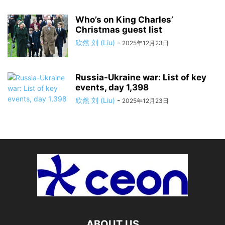
Who’s on King Charles’
Christmas guest list
欣然 刘 (Liu)
-
2025年12月23日
Russia-Ukraine war: List of key
events, day 1,398
欣然 刘 (Liu)
-
2025年12月23日
ABOUT US