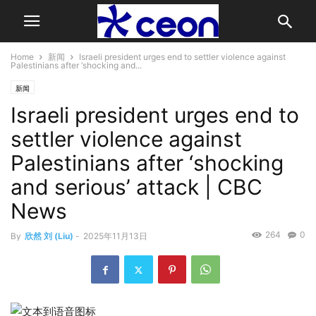
Home
新闻
Israeli president urges end to settler violence against
Palestinians after ‘shocking and...
新闻
Israeli president urges end to
settler violence against
Palestinians after ‘shocking
and serious’ attack | CBC
News
264
0
By
欣然 刘 (Liu)
-
2025年11月13日