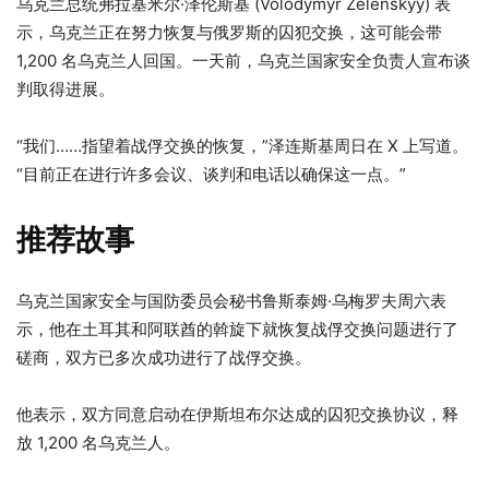
乌克兰总统弗拉基米尔·泽伦斯基 (Volodymyr Zelenskyy) 表
示，乌克兰正在努力恢复与俄罗斯的囚犯交换，这可能会带
1,200 名乌克兰人回国。一天前，乌克兰国家安全负责人宣布谈
判取得进展。
“我们……指望着战俘交换的恢复，”泽连斯基周日在 X 上写道。
“目前正在进行许多会议、谈判和电话以确保这一点。”
推荐故事
4
列
乌克兰国家安全与国防委员会秘书鲁斯泰姆·乌梅罗夫周六表
项
表
示，他在土耳其和阿联酋的斡旋下就恢复战俘交换问题进行了
清
末
磋商，双方已多次成功进行了战俘交换。
单
尾
他表示，双方同意启动在伊斯坦布尔达成的囚犯交换协议，释
放 1,200 名乌克兰人。