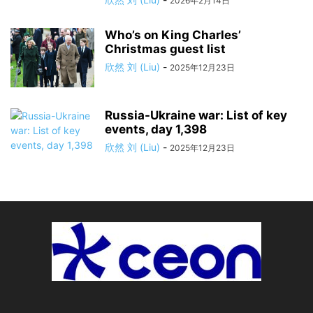
2026年2月14日
Who’s on King Charles’
Christmas guest list
欣然 刘 (Liu)
-
2025年12月23日
Russia-Ukraine war: List of key
events, day 1,398
欣然 刘 (Liu)
-
2025年12月23日