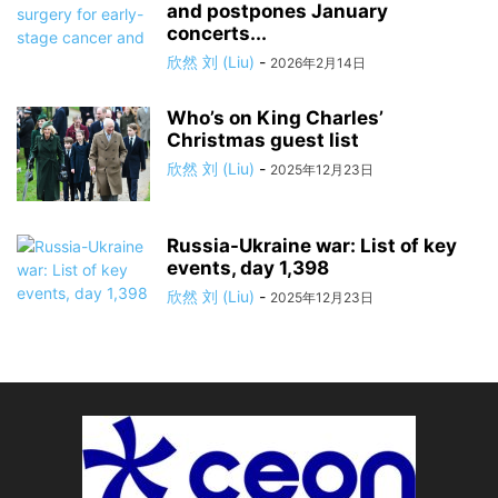
and postpones January
concerts...
欣然 刘 (Liu)
-
2026年2月14日
Who’s on King Charles’
Christmas guest list
欣然 刘 (Liu)
-
2025年12月23日
Russia-Ukraine war: List of key
events, day 1,398
欣然 刘 (Liu)
-
2025年12月23日