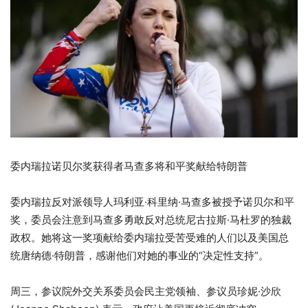
委内瑞拉诺贝尔奖获得者马查多将和平奖献给特朗普
委内瑞拉反对派领导人玛利亚·科里纳·马查多被授予诺贝尔和平
奖，委员会注意到马查多勇敢反对总统尼古拉斯·马杜罗的独裁
政权。她将这一奖项献给委内瑞拉受苦受难的人们以及美国总
统唐纳德·特朗普，感谢他们对她的事业的“决定性支持”。
周三，参议院外交关系委员会民主党领袖、参议员珍妮·沙欣