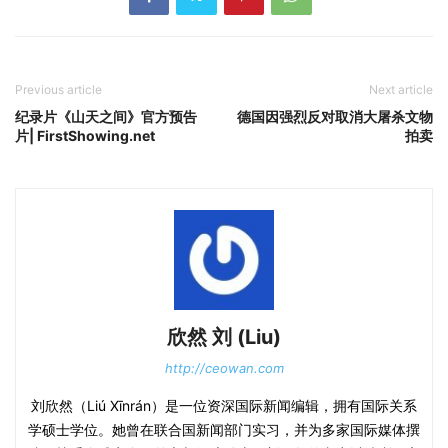
Previous article
Next article
纪录片《山天之间》官方预告
德国因强烈反对取消大屠杀文物
片| FirstShowing.net
拍卖
欣然 刘 (Liu)
http://ceowan.com
刘欣然（Liú Xīnrán）是一位资深国际新闻编辑，拥有国际关系
学硕士学位。她曾在联合国新闻部门实习，并为多家国际媒体撰