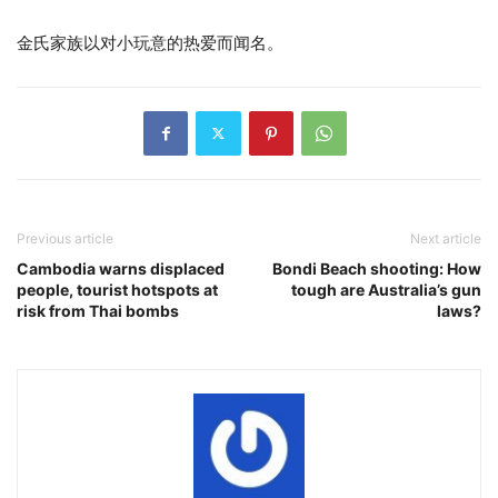
金氏家族以对小玩意的热爱而闻名。
Previous article
Next article
Cambodia warns displaced
Bondi Beach shooting: How
people, tourist hotspots at
tough are Australia’s gun
risk from Thai bombs
laws?