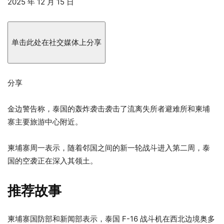
发
2025 年 12 月 15 日
布
于
2025
单击此处在社交媒体上分享
年
12
月
分享
15
日
金边警告称，泰国的轰炸袭击袭击了流离失所者避难所和柬埔
寨主要旅游中心附近。
柬埔寨周一表示，随着邻国之间的新一轮战斗进入第二周，泰
国的空袭正在深入其领土。
推荐故事
4
列
柬埔寨国防部和新闻部表示，泰国 F-16 战斗机在西北边境奥多