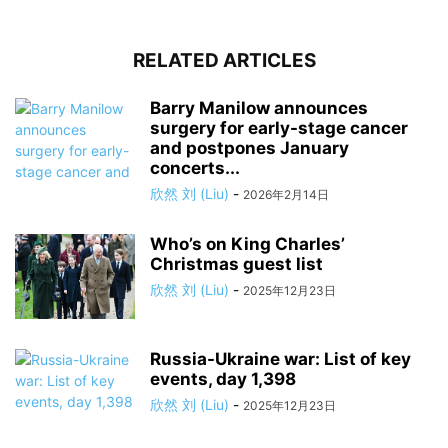
RELATED ARTICLES
Barry Manilow announces
surgery for early-stage cancer
and postpones January
concerts...
欣然 刘 (Liu)
-
2026年2月14日
Who’s on King Charles’
Christmas guest list
欣然 刘 (Liu)
-
2025年12月23日
Russia-Ukraine war: List of key
events, day 1,398
欣然 刘 (Liu)
-
2025年12月23日