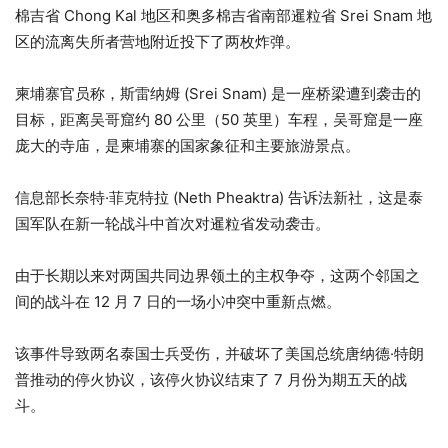
项
表
棉吉省 Chong Kal 地区和奥多棉吉省南部暹粒省 Srei Snam 地
清
末
区的流离失所者营地附近投下了两枚炸弹。
单
尾
柬埔寨官员称，斯雷纳姆 (Srei Snam) 是一座桥梁遭到袭击的
目标，距离吴哥窟约 80 公里（50 英里）车程，吴哥窟是一座
庞大的寺庙，是柬埔寨的国家象征和主要旅游景点。
信息部长奈特·菲克特拉 (Neth Pheaktra) 告诉法新社，这是泰
国军队在新一轮战斗中首次对暹粒省发动袭击。
由于长期以来对两国共同边界领土的主权争夺，这两个邻国之
间的战斗在 12 月 7 日的一场小冲突中重新点燃。
该事件导致两名泰国士兵受伤，并破坏了美国总统唐纳德·特朗
普推动的停火协议，该停火协议结束了 7 月份为期五天的战
斗。