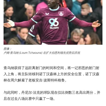
图像：
卢姆·查乌纳 (Loum Tchaouna) 在扩大伯恩利领先优势后庆祝
查乌纳获得了远距离射门的时间和空间，将一记邪恶的射门射
入上角，将主队转移到诺丁汉森林上方的安全位置，诺丁汉森
林在周六解雇了老板安吉·波斯特科格鲁。
与此同时，丹尼尔·法克的球队现在仅比倒数三名高出两分，并
且在过去八场比赛中只赢了一场。