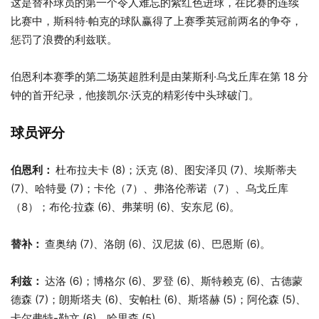
这是替补球员的第一个令人难忘的紫红色进球，在比赛的连续
比赛中，斯科特·帕克的球队赢得了上赛季英冠前两名的争夺，
惩罚了浪费的利兹联。
伯恩利本赛季的第二场英超胜利是由莱斯利·乌戈丘库在第 18 分
钟的首开纪录，他接凯尔·沃克的精彩传中头球破门。
球员评分
伯恩利：
杜布拉夫卡 (8)；沃克 (8)、图安泽贝 (7)、埃斯蒂夫
(7)、哈特曼 (7)；卡伦（7）、弗洛伦蒂诺（7）、乌戈丘库
（8）；布伦·拉森 (6)、弗莱明 (6)、安东尼 (6)。
替补：
查奥纳 (7)、洛朗 (6)、汉尼拔 (6)、巴恩斯 (6)。
利兹：
达洛 (6)；博格尔 (6)、罗登 (6)、斯特赖克 (6)、古德蒙
德森 (7)；朗斯塔夫 (6)、安帕杜 (6)、斯塔赫 (5)；阿伦森 (5)、
卡尔弗特-勒文 (6)、哈里森 (5)。