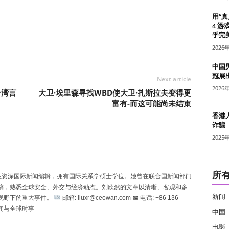
用“
4 游
乎完美
2026
中国
冠展
Next article
2026
台湾言
大卫·埃里森寻找WBD使大卫·扎斯拉夫变得更
富有-而这可能尚未结束
香港
诈骗
2025
所
n）是一位资深国际新闻编辑，拥有国际关系学硕士学位。她曾在联合国新闻部门
稿，熟悉全球安全、外交与经济动态。刘欣然的文章以清晰、客观和多
新闻
视野下的重大事件。
邮箱: liuxr@ceowan.com ☎ 电话: +86 136
新闻与全球时事
中国
电影