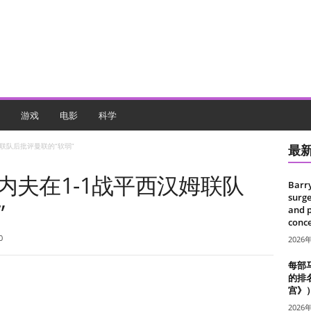
游戏
电影
科学
联队后批评曼联的“软弱”
最
内夫在1-1战平西汉姆联队
Barr
surge
”
and 
conce
0
2026
每部
的排
宫》
2026