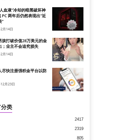
真人血液”冷却的暗黑破坏神
戏 PC 两年后仍然表现出“近
”
年2月14日
男孩打破价值28万美元的金
出；业主不会追究损失
年2月14日
人尽快注册强积金平台以防
年12月23日
有分类
2417
2319
805