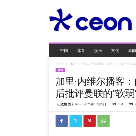
C
E
O
玩
网
页
游
戏
中国
体育
娱乐
文化
新闻
Home
体育
加里·内维尔播客：内夫在1-1战平西汉姆
体育
加里·内维尔播客：
后批评曼联的“软弱
By
欣然 刘 (Liu)
-
2025年12月5日
191