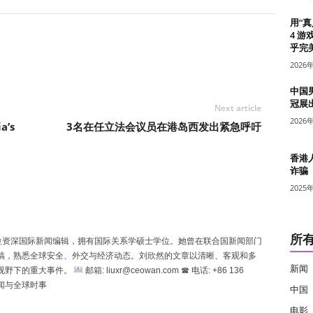
用“
4 游
乎完美
2026
中国
冠展
Next article
2026
a’s
3名在任立法会议员在港岛西发出紧急呼吁
香港
诈骗
2025
所
n）是一位资深国际新闻编辑，拥有国际关系学硕士学位。她曾在联合国新闻部门
稿，熟悉全球安全、外交与经济动态。刘欣然的文章以清晰、客观和多
新闻
视野下的重大事件。
邮箱: liuxr@ceowan.com ☎ 电话: +86 136
新闻与全球时事
中国
电影