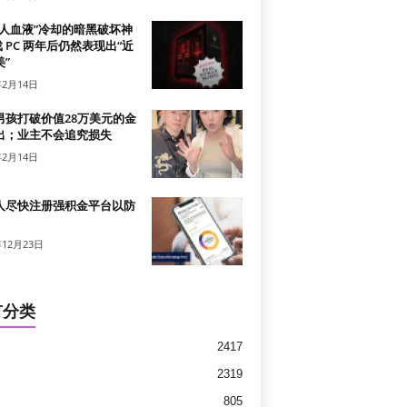
真人血液”冷却的暗黑破坏神
戏 PC 两年后仍然表现出“近
”
年2月14日
男孩打破价值28万美元的金
出；业主不会追究损失
年2月14日
人尽快注册强积金平台以防
年12月23日
有分类
2417
2319
805