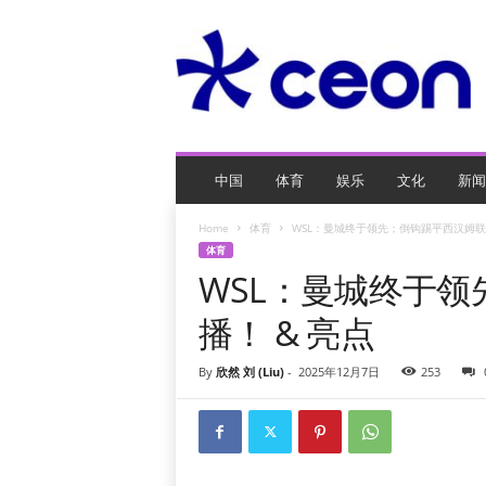
C
E
O
玩
网
页
游
戏
中国
体育
娱乐
文化
新闻
Home
体育
WSL：曼城终于领先；倒钩踢平西汉姆联直
体育
WSL：曼城终于
播！ & 亮点
By
欣然 刘 (Liu)
-
2025年12月7日
253