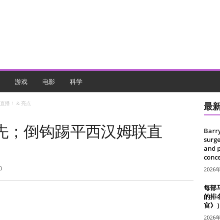
游戏
电影
科学
播！ & 亮点
最
领先；倒钩踢平西汉姆联直
Barr
surge
and 
conce
0
2026
每部
的排
宫》
2026