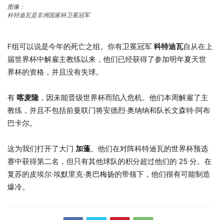
图像：
科特迪瓦是非洲国家杯卫冕冠军
F组可以说是今年的死亡之组。你有卫冕冠军
科特迪瓦
自从在上
届世界杯​​中解雇主教练以来，他们已经获得了参加明年夏天世
界杯的资格，并且没有失球。
有
喀麦隆
，因未能晋级世界杯而陷入危机。他们本周解雇了主
教练，并且不包括前曼联门将安德烈·奥纳纳和队长文森特·阿布
巴卡尔。
这为我们打开了大门
加蓬
。他们在对阵科特迪瓦的世界杯预选
赛中获得第二名，但只有其他球队的积分超过他们的 25 分。在
复苏的皮埃尔·埃默里克·奥巴梅扬的带领下，他们很有可能制造
爆冷。