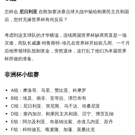
怎样会
尼日利亚
在附加赛决赛点球大战中输给刚果民主共和国
后，您对无缘世界杯有何反应？
考虑到这支球队的才华横溢，连续两届世界杯缺席简直是一场
灾难，而队长威廉·特鲁斯特-埃孔在世界杯开始前几周、一个月
后他带领球队抵制奖金，突然退休，这打乱了他们为本届世界
杯所做的准备。
非洲杯小组赛
A组：摩洛哥、马里、赞比亚、科摩罗
B组：埃及、南非、安哥拉、津巴布韦
C组：尼日利亚、突尼斯、乌干达、坦桑尼亚
D组：塞内加尔、刚果民主共和国、贝宁、博茨瓦纳
E组：阿尔及利亚、布基纳法索、赤道几内亚、苏丹
F组：科特迪瓦、喀麦隆、加蓬、莫桑比克