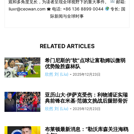
观和多角度见长，为读者呈现全球视野下的重大事件。
邮箱:
liuxr@ceowan.com ☎ 电话: +86 136 8899 0044
专长: 国
际新闻与全球时事
RELATED ARTICLES
希门尼斯的“软”点球让富勒姆以微弱
优势险胜森林队
欣然 刘 (Liu)
-
2025年12月23日
亚历山大·伊萨克受伤：利物浦证实瑞
典前锋在米基·范德文挑战后腿部骨折
欣然 刘 (Liu)
-
2025年12月23日
布莱顿最新消息：“勒沃库森关注海鸥