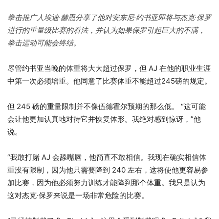
拳击推广人埃迪·赫恩分享了他对安东尼·约书亚即将与杰克·保罗
进行的重量级比赛的看法，并认为如果保罗引起巨大的不满，
拳击运动可能会终结。
尽管约书亚当晚的体重将大大超过保罗，但 AJ 在他的职业生涯
中第一次必须增重。他同意了比赛体重不能超过245磅的规定。
但 245 磅的重量限制并不像伍德霍尔预期的那么低。 “这可能
会让他更加认真地对待它并恢复体形。我绝对感到惊讶，”他
说。
“我敢打赌 AJ 会舔嘴唇，他简直不敢相信。我现在确实相信体
重没有限制，因为他只需要降到 240 左右，这将使他更容易参
加比赛，因为他必须努力训练才能降到那个体重。我只是认为
这对杰克·保罗来说是一场非常危险的比赛。