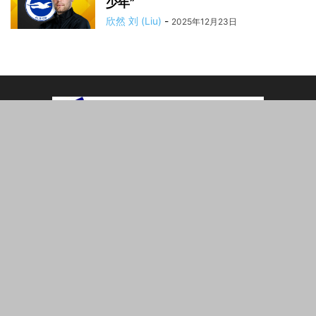
少年”
欣然 刘 (Liu)
-
2025年12月23日
ABOUT US
CEO玩网页游戏（ceowan.com）是每日发布的中文网络新闻
出版物。我们为读者呈现来自全世界的最新新闻、深度分析和
专家观点，重点关注中国的时事、经济、社会与文化。同时，
我们也报道全球最新的科技、体育与国际热点。特别栏目涵盖
热门网页与电子游戏、影评、电影资讯以及娱乐产业动态，为
您提供一个兼具新闻与娱乐的综合平台。