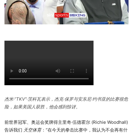
杰米·“TKV”·茨科瓦表示，杰克·保罗与安东尼·约书亚的比赛很危
险，如果美国人获胜，他会感到惊讶。
前世界冠军、奥运会奖牌得主里奇·伍德霍尔 (Richie Woodhall)
告诉我们
天空体育
：“在今天的拳击比赛中，我认为不会再有什