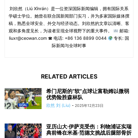
刘欣然（Liú Xīnrán）是一位资深国际新闻编辑，拥有国际关系
学硕士学位。她曾在联合国新闻部门实习，并为多家国际媒体撰
稿，熟悉全球安全、外交与经济动态。刘欣然的文章以清晰、客
观和多角度见长，为读者呈现全球视野下的重大事件。
邮箱:
liuxr@ceowan.com ☎ 电话: +86 136 8899 0044
专长: 国
际新闻与全球时事
RELATED ARTICLES
希门尼斯的“软”点球让富勒姆以微弱
优势险胜森林队
欣然 刘 (Liu)
-
2025年12月23日
亚历山大·伊萨克受伤：利物浦证实瑞
典前锋在米基·范德文挑战后腿部骨折