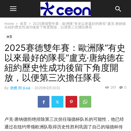
Home
体育
2025赛德雙年賽：歐洲隊“有史以來最好的隊長”盧克·唐納德
在紐約歷史性成功後留下角度開放，以便第三次擔任隊長
体育
2025赛德雙年賽：歐洲隊“有史
以來最好的隊長”盧克·唐納德在
紐約歷史性成功後留下角度開
放，以便第三次擔任隊長
261
0
By
欣然 刘 (Liu)
-
2025年9月30日
卢克·唐纳德拒绝排除第三次担任瑞德杯队长的可能性，他已经
通过在纽约带领欧洲队取得历史性胜利巩固了自己的瑞德杯传