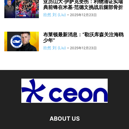
亚历山大·伊萨克受伤：利物浦证实瑞
典前锋在米基·范德文挑战后腿部骨折
欣然 刘 (Liu)
-
2025年12月23日
布莱顿最新消息：“勒沃库森关注海鸥
少年”
欣然 刘 (Liu)
-
2025年12月23日
ABOUT US