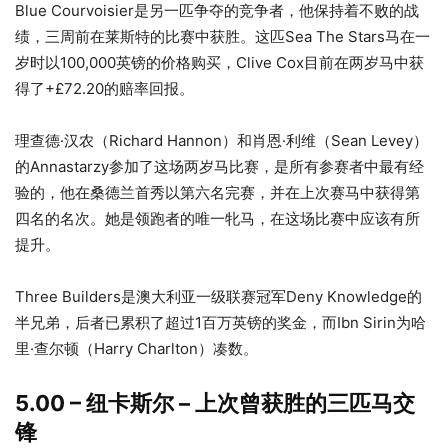
Blue Courvoisier是另一匹争夺的竞争者，他保持着不败的战
绩，三周前在莱斯特的比赛中获胜。这匹Sea The Stars马在一
岁时以100,000英镑的价格购买，Clive Cox目前在两岁马中获
得了+£72.20的赔率回报。
理查德·汉农（Richard Hannon）和肖恩·利维（Sean Levey）
的Annastarzy参加了这场两岁马比赛，是所有参赛者中最有经
验的，他在桑德兰首秀以第六名完赛，并在上次赛马中获得第
四名的名次。她是领跑者的唯一牝马，在这场比赛中应该有所
提升。
Three Builders是澳大利亚一级联赛冠军Deny Knowledge的
半兄弟，后者已累积了超过1百万英镑的奖金，而Ibn Sirin为哈
里·查尔顿（Harry Charlton）凑数。
5.00 – 纽卡斯尔 – 上次曾获胜的三匹马交
锋