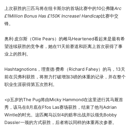
上次获胜的三匹马将在纽卡斯尔的首场比赛中的10公弗隆
Arc
£1Million Bonus Has £150K Increase! Handicap
比赛中交
锋。
奥利·皮尔斯（Ollie Pears）的雌马Heartened看起来是最有希
望连续获胜的竞争者，她在11天前赛道和距离上首次获得了事
业上的胜利。
Hashtagnotions，理查德·费希（Richard Fahey）的马，13天
前在贝弗利获胜，将努力打破增加3磅的体重的记录，并在整个
职业生涯获得第五次胜利。
<p五岁的The Pug将由Micky Hammond在这里进行其马厩首
秀，该马在8月底在Ffos Las赛场获胜，结束了他与Adrian
Wintle的时光。这匹阉马以9/4的赔率出战并以领先Bobby
Dassler一颈的方式获胜，后者将以同样的体重再次参赛。