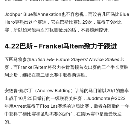
Jodhpur Blue和Annexation也不容忽视，而没有几匹马比Blue
Hero更熟悉这个赛道，它在巴斯比赛过29次，赢得了9次比
赛，所以如果他再次打扰测验员的话，不要感到惊讶。
4.22巴斯 – Frankel马Item致力于跟进
五匹马将参加
British EBF Future Stayers’ Novice Stakes
比
赛，而Frankel马Item将努力在肯普顿首次出赛的三个半长度胜
利之后，继续在第二场比赛中取得两连胜。
安德鲁·鲍尔丁（Andrew Balding）训练的马目前以20/1的赔率
出战于10月25日举行的一级联赛奖杯赛，Juddmonte在2022
年用Arrest赢得了Ffos Las赛场的这场比赛，后者在随后的一年
中获得了德比赛和圣勒杰赛的冠军，在德by赛中是最受欢迎
的。