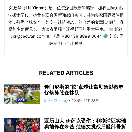
刘欣然（Liú Xīnrán）是一位资深国际新闻编辑，拥有国际关系
学硕士学位。她曾在联合国新闻部门实习，并为多家国际媒体撰
稿，熟悉全球安全、外交与经济动态。刘欣然的文章以清晰、客
观和多角度见长，为读者呈现全球视野下的重大事件。
邮箱:
liuxr@ceowan.com ☎ 电话: +86 136 8899 0044
专长: 国
际新闻与全球时事
RELATED ARTICLES
希门尼斯的“软”点球让富勒姆以微弱
优势险胜森林队
欣然 刘 (Liu)
-
2025年12月23日
亚历山大·伊萨克受伤：利物浦证实瑞
典前锋在米基·范德文挑战后腿部骨折