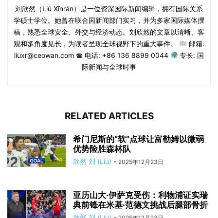
刘欣然（Liú Xīnrán）是一位资深国际新闻编辑，拥有国际关系
学硕士学位。她曾在联合国新闻部门实习，并为多家国际媒体撰
稿，熟悉全球安全、外交与经济动态。刘欣然的文章以清晰、客
观和多角度见长，为读者呈现全球视野下的重大事件。
邮箱:
liuxr@ceowan.com ☎ 电话: +86 136 8899 0044
专长: 国
际新闻与全球时事
RELATED ARTICLES
希门尼斯的“软”点球让富勒姆以微弱
优势险胜森林队
欣然 刘 (Liu)
-
2025年12月23日
亚历山大·伊萨克受伤：利物浦证实瑞
典前锋在米基·范德文挑战后腿部骨折
欣然 刘 (Liu)
-
2025年12月23日