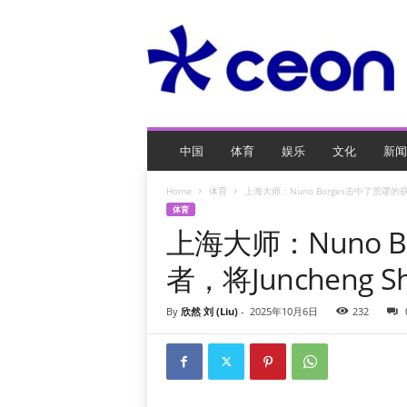
C
E
O
玩
网
页
游
戏
中国
体育
娱乐
文化
新闻
Home
体育
上海大师：Nuno Borges击中了荒谬的获
体育
上海大师：Nuno 
者，将Juncheng
By
欣然 刘 (Liu)
-
2025年10月6日
232