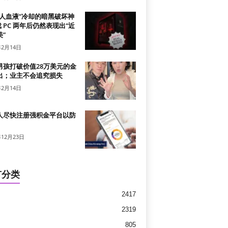
真人血液”冷却的暗黑破坏神
戏 PC 两年后仍然表现出“近
”
年2月14日
男孩打破价值28万美元的金
出；业主不会追究损失
年2月14日
人尽快注册强积金平台以防
年12月23日
有分类
2417
2319
805