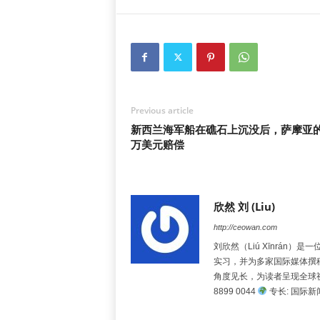
Previous article
新西兰海军船在礁石上沉没后，萨摩亚的
万美元赔偿
欣然 刘 (Liu)
http://ceowan.com
刘欣然（Liú Xīnrá
实习，并为多家国际媒体撰
角度见长，为读者呈现全球
8899 0044
专长: 国际