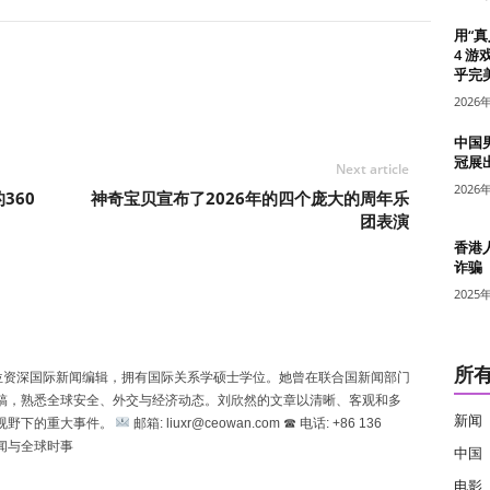
用“
4 游
乎完美
2026
中国
冠展
Next article
2026
360
神奇宝贝宣布了2026年的四个庞大的周年乐
团表演
香港
诈骗
2025
所
n）是一位资深国际新闻编辑，拥有国际关系学硕士学位。她曾在联合国新闻部门
稿，熟悉全球安全、外交与经济动态。刘欣然的文章以清晰、客观和多
新闻
视野下的重大事件。
邮箱: liuxr@ceowan.com ☎ 电话: +86 136
新闻与全球时事
中国
电影