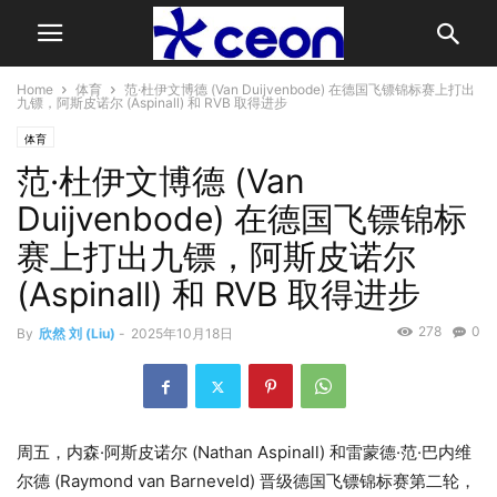
Home
体育
范·杜伊文博德 (Van Duijvenbode) 在德国飞镖锦标赛上打出
九镖，阿斯皮诺尔 (Aspinall) 和 RVB 取得进步
体育
范·杜伊文博德 (Van
Duijvenbode) 在德国飞镖锦标
赛上打出九镖，阿斯皮诺尔
(Aspinall) 和 RVB 取得进步
278
0
By
欣然 刘 (Liu)
-
2025年10月18日
周五，内森·阿斯皮诺尔 (Nathan Aspinall) 和雷蒙德·范·巴内维
尔德 (Raymond van Barneveld) 晋级德国飞镖锦标赛第二轮，