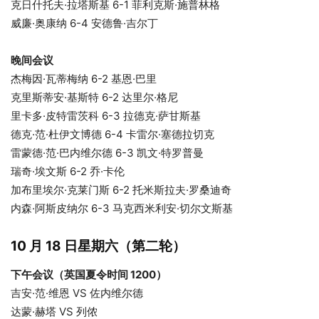
克日什托夫·拉塔斯基 6-1 菲利克斯·施普林格
威廉·奥康纳 6-4 安德鲁·吉尔丁
晚间会议
杰梅因·瓦蒂梅纳 6-2 基恩·巴里
克里斯蒂安·基斯特 6-2 达里尔·格尼
里卡多·皮特雷茨科 6-3 拉德克·萨甘斯基
德克·范·杜伊文博德 6-4 卡雷尔·塞德拉切克
雷蒙德·范·巴内维尔德 6-3 凯文·特罗普曼
瑞奇·埃文斯 6-2 乔·卡伦
加布里埃尔·克莱门斯 6-2 托米斯拉夫·罗桑迪奇
内森·阿斯皮纳尔 6-3 马克西米利安·切尔文斯基
10 月 18 日星期六（第二轮）
下午会议（英国夏令时间 1200）
吉安·范·维恩 VS 佐内维尔德
达蒙·赫塔 VS 列侬