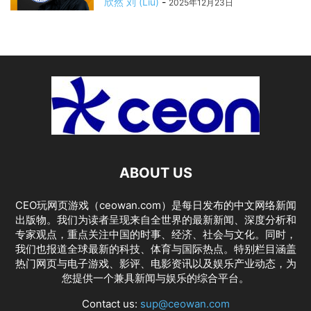
欣然 刘 (Liu)
-
2025年12月23日
ABOUT US
CEO玩网页游戏（ceowan.com）是每日发布的中文网络新闻
出版物。我们为读者呈现来自全世界的最新新闻、深度分析和
专家观点，重点关注中国的时事、经济、社会与文化。同时，
我们也报道全球最新的科技、体育与国际热点。特别栏目涵盖
热门网页与电子游戏、影评、电影资讯以及娱乐产业动态，为
您提供一个兼具新闻与娱乐的综合平台。
Contact us:
sup@ceowan.com