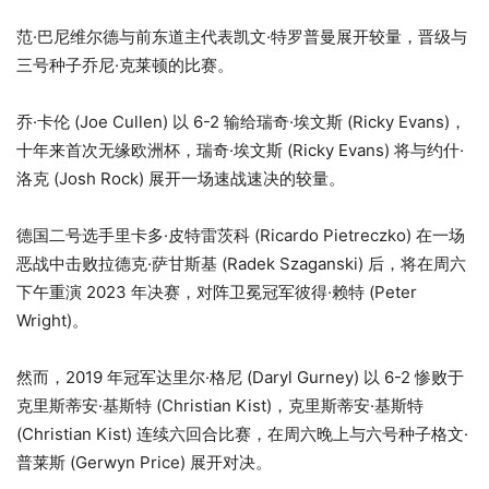
范·巴尼维尔德与前东道主代表凯文·特罗普曼展开较量，晋级与
三号种子乔尼·克莱顿的比赛。
乔·卡伦 (Joe Cullen) 以 6-2 输给瑞奇·埃文斯 (Ricky Evans)，
十年来首次无缘欧洲杯，瑞奇·埃文斯 (Ricky Evans) 将与约什·
洛克 (Josh Rock) 展开一场速战速决的较量。
德国二号选手里卡多·皮特雷茨科 (Ricardo Pietreczko) 在一场
恶战中击败拉德克·萨甘斯基 (Radek Szaganski) 后，将在周六
下午重演 2023 年决赛，对阵卫冕冠军彼得·赖特 (Peter
Wright)。
然而，2019 年冠军达里尔·格尼 (Daryl Gurney) 以 6-2 惨败于
克里斯蒂安·基斯特 (Christian Kist)，克里斯蒂安·基斯特
(Christian Kist) 连续六回合比赛，在周六晚上与六号种子格文·
普莱斯 (Gerwyn Price) 展开对决。