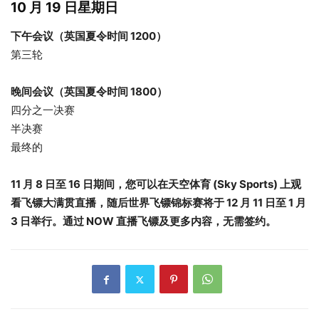
10 月 19 日星期日
下午会议（英国夏令时间 1200）
第三轮
晚间会议（英国夏令时间 1800）
四分之一决赛
半决赛
最终的
11 月 8 日至 16 日期间，您可以在天空体育 (Sky Sports) 上观
看飞镖大满贯直播，随后世界飞镖锦标赛将于 12 月 11 日至 1 月
3 日举行。通过 NOW 直播飞镖及更多内容，无需签约。