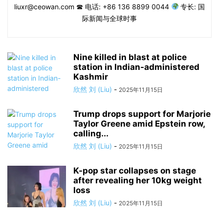
liuxr@ceowan.com ☎ 电话: +86 136 8899 0044
专长: 国
际新闻与全球时事
Nine killed in blast at police
station in Indian-administered
Kashmir
欣然 刘 (Liu)
-
2025年11月15日
Trump drops support for Marjorie
Taylor Greene amid Epstein row,
calling...
欣然 刘 (Liu)
-
2025年11月15日
K-pop star collapses on stage
after revealing her 10kg weight
loss
欣然 刘 (Liu)
-
2025年11月15日