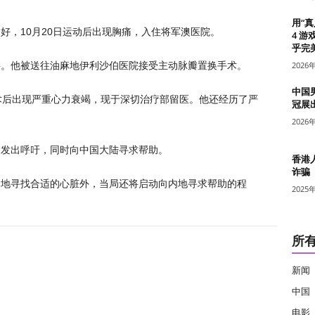
用“
好，10月20日运动后出现胸痛，入住将军澳医院。
4 游
乎完美
层。他被送往油麻地伊利沙伯医院接受主动脉瓣置换手术。
2026
中国
术后出现严重心力衰竭，现于深切治疗部留医。他还经历了严
冠展
2026
众发出呼吁，同时向中国大陆寻求帮助。
香港
诈骗
当地寻找合适的心脏外，当局还将启动向内地寻求帮助的程
2025
所
新闻
中国
电影