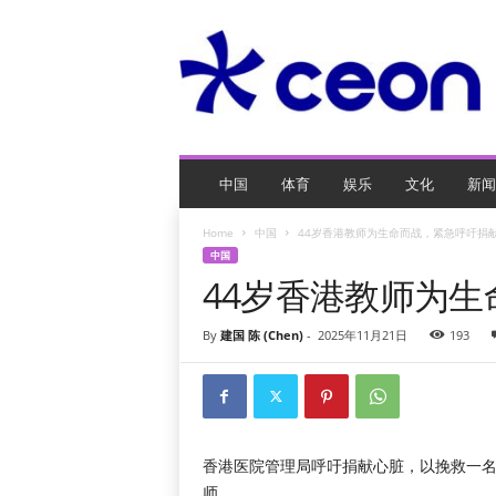
C
E
O
玩
网
页
游
戏
中国
体育
娱乐
文化
新闻
Home
中国
44岁香港教师为生命而战，紧急呼吁捐
中国
44岁香港教师为
By
建国 陈 (Chen)
-
2025年11月21日
193
香港医院管理局呼吁捐献心脏，以挽救一名
师。