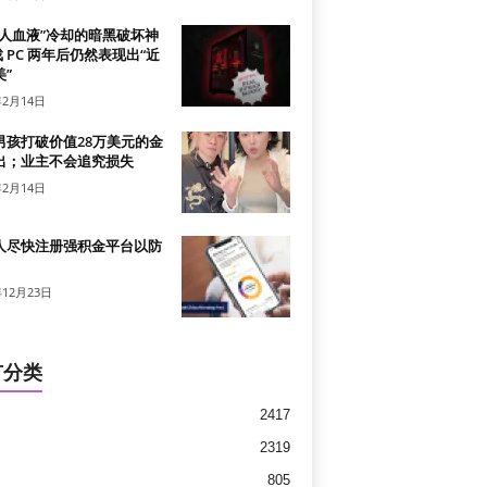
真人血液”冷却的暗黑破坏神
戏 PC 两年后仍然表现出“近
”
年2月14日
男孩打破价值28万美元的金
出；业主不会追究损失
年2月14日
人尽快注册强积金平台以防
年12月23日
有分类
2417
2319
805