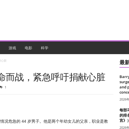
游戏
电影
科学
献心脏
最
生命而战，紧急呼吁捐献心脏
Barr
surge
and 
1
conce
2026
每部
的排
宫》
情况危急的 44 岁男子。他是两个年幼女儿的父亲，职业是教
2026